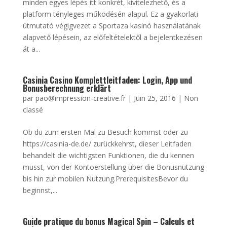
minden egyes lépés itt konkrét, kivitelezhető, és a
platform tényleges működésén alapul. Ez a gyakorlati
útmutató végigvezet a Sportaza kasinó használatának
alapvető lépésein, az előfeltételektől a bejelentkezésen
át a...
Casinia Casino Komplettleitfaden: Login, App und
Bonusberechnung erklärt
par
pao@impression-creative.fr
|
Juin 25, 2016
|
Non
classé
Ob du zum ersten Mal zu Besuch kommst oder zu
https://casinia-de.de/ zurückkehrst, dieser Leitfaden
behandelt die wichtigsten Funktionen, die du kennen
musst, von der Kontoerstellung über die Bonusnutzung
bis hin zur mobilen Nutzung.PrerequisitesBevor du
beginnst,...
Guide pratique du bonus Magical Spin – Calculs et