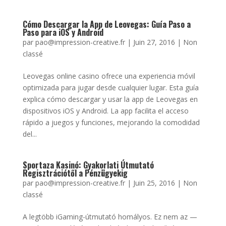
Cómo Descargar la App de Leovegas: Guía Paso a
Paso para iOS y Android
par
pao@impression-creative.fr
|
Juin 27, 2016
|
Non
classé
Leovegas online casino ofrece una experiencia móvil
optimizada para jugar desde cualquier lugar. Esta guía
explica cómo descargar y usar la app de Leovegas en
dispositivos iOS y Android. La app facilita el acceso
rápido a juegos y funciones, mejorando la comodidad
del...
Sportaza Kasinó: Gyakorlati Útmutató
Regisztrációtől a Pénzügyekig
par
pao@impression-creative.fr
|
Juin 25, 2016
|
Non
classé
A legtöbb iGaming-útmutató homályos. Ez nem az —