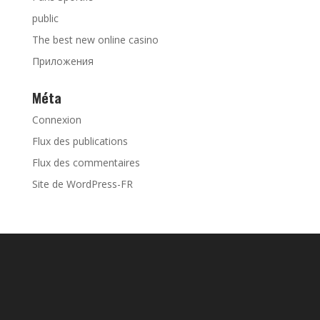
public
The best new online casino
Приложения
Méta
Connexion
Flux des publications
Flux des commentaires
Site de WordPress-FR