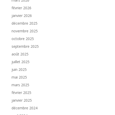
mars 2026
février 2026
janvier 2026
décembre 2025
novembre 2025
octobre 2025
septembre 2025
août 2025
juillet 2025
juin 2025
mai 2025
mars 2025
février 2025
janvier 2025
décembre 2024