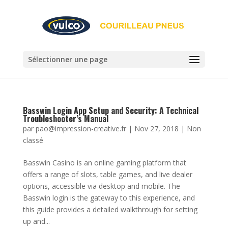
Sélectionner une page
Basswin Login App Setup and Security: A Technical
Troubleshooter’s Manual
par
pao@impression-creative.fr
|
Nov 27, 2018
|
Non
classé
Basswin Casino is an online gaming platform that
offers a range of slots, table games, and live dealer
options, accessible via desktop and mobile. The
Basswin login is the gateway to this experience, and
this guide provides a detailed walkthrough for setting
up and...