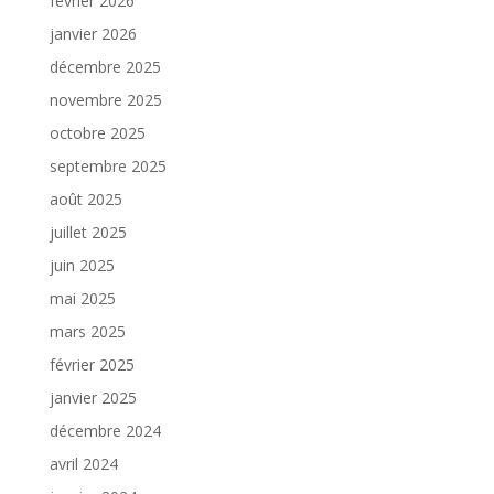
février 2026
janvier 2026
décembre 2025
novembre 2025
octobre 2025
septembre 2025
août 2025
juillet 2025
juin 2025
mai 2025
mars 2025
février 2025
janvier 2025
décembre 2024
avril 2024