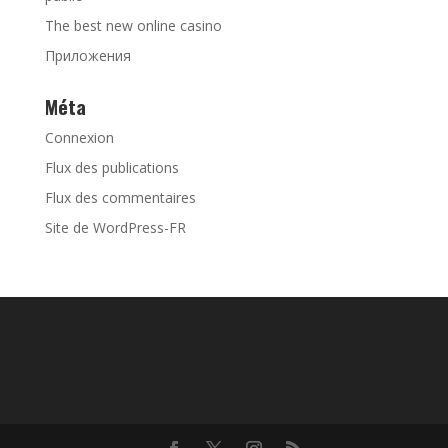
The best new online casino
Приложения
Méta
Connexion
Flux des publications
Flux des commentaires
Site de WordPress-FR