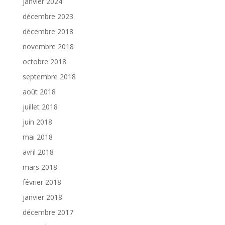
janvier 2024
décembre 2023
décembre 2018
novembre 2018
octobre 2018
septembre 2018
août 2018
juillet 2018
juin 2018
mai 2018
avril 2018
mars 2018
février 2018
janvier 2018
décembre 2017