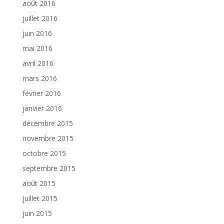
août 2016
juillet 2016
juin 2016
mai 2016
avril 2016
mars 2016
février 2016
janvier 2016
décembre 2015
novembre 2015
octobre 2015
septembre 2015
août 2015
juillet 2015
juin 2015