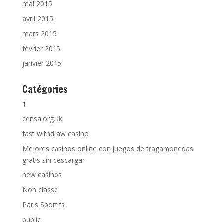
mai 2015
avril 2015
mars 2015
février 2015
janvier 2015
Catégories
1
censa.org.uk
fast withdraw casino
Mejores casinos online con juegos de tragamonedas
gratis sin descargar
new casinos
Non classé
Paris Sportifs
public