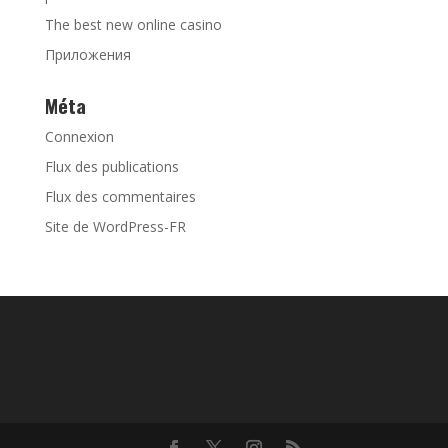
The best new online casino
Приложения
Méta
Connexion
Flux des publications
Flux des commentaires
Site de WordPress-FR