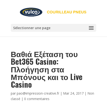
Sélectionner une page
Βαθιά Εξέταση του
Bet365 Casino:
Πλοήγηση στα
Μπόνους και το Live
Casino
par
pao@impression-creative.fr
|
Mar 24, 2017
|
Non
classé
|
0 commentaires