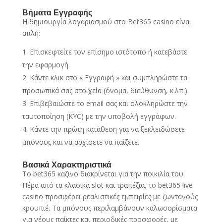
Βήματα Εγγραφής
Η δημιουργία λογαριασμού στο Bet365 casino είναι
απλή:
Επισκεφτείτε τον επίσημο ιστότοπο ή κατεβάστε
την εφαρμογή.
Κάντε κλικ στο « Εγγραφή » και συμπληρώστε τα
προσωπικά σας στοιχεία (όνομα, διεύθυνση, κ.λπ.).
Επιβεβαιώστε το email σας και ολοκληρώστε την
ταυτοποίηση (KYC) με την υποβολή εγγράφων.
Κάντε την πρώτη κατάθεση για να ξεκλειδώσετε
μπόνους και να αρχίσετε να παίζετε.
Βασικά Χαρακτηριστικά
Το bet365 καζινο διακρίνεται για την ποικιλία του.
Πέρα από τα κλασικά slot και τραπέζια, το bet365 live
casino προσφέρει ρεαλιστικές εμπειρίες με ζωντανούς
κρουπιέ. Τα μπόνους περιλαμβάνουν καλωσορίσματα
για νέους παίκτες και περιοδικές προσφορές, με