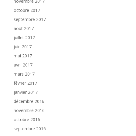
novembre 2017
octobre 2017
septembre 2017
août 2017
juillet 2017
juin 2017
mai 2017
avril 2017
mars 2017
février 2017
janvier 2017
décembre 2016
novembre 2016
octobre 2016
septembre 2016