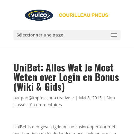
Sélectionner une page
UniBet: Alles Wat Je Moet
Weten over Login en Bonus
(Wiki & Gids)
par
pao@impression-creative.fr
|
Mai 8, 2015
|
Non
classé
|
0 commentaires
UniBet is een gevestigde online casino-operator met
een licentie in de Nederlandse markt, bekend om zijn