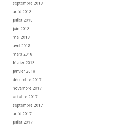
septembre 2018
août 2018
juillet 2018
juin 2018
mai 2018
avril 2018
mars 2018
février 2018
janvier 2018
décembre 2017
novembre 2017
octobre 2017
septembre 2017
août 2017
juillet 2017