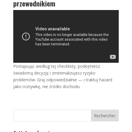
przewodnikiem
Postępując według tej checklisty, podejmiesz
świadomą decyzję i zminimalizujesz ryzyko
problemów. Graj odpowiedzialnie — i traktuj hazard
jako rozrywkę, nie źródło dochodu.