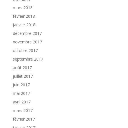
mars 2018
février 2018
janvier 2018
décembre 2017
novembre 2017
octobre 2017
septembre 2017
août 2017
juillet 2017
juin 2017
mai 2017
avril 2017
mars 2017
février 2017
janvier 2017