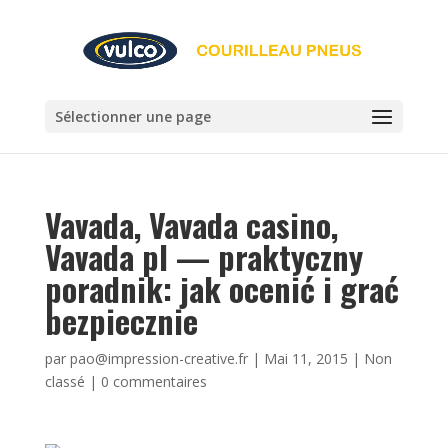
Sélectionner une page
Vavada, Vavada casino,
Vavada pl — praktyczny
poradnik: jak ocenić i grać
bezpiecznie
par
pao@impression-creative.fr
|
Mai 11, 2015
|
Non
classé
|
0 commentaires