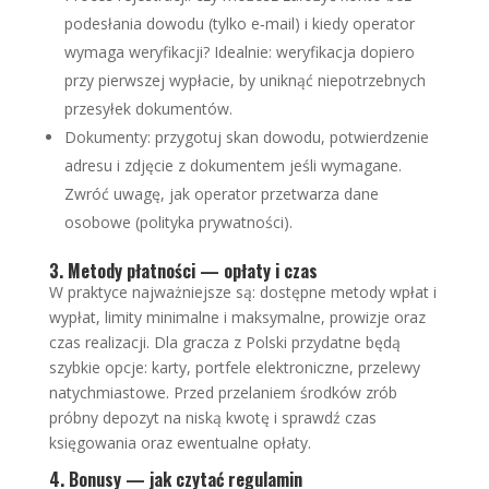
podesłania dowodu (tylko e‑mail) i kiedy operator
wymaga weryfikacji? Idealnie: weryfikacja dopiero
przy pierwszej wypłacie, by uniknąć niepotrzebnych
przesyłek dokumentów.
Dokumenty: przygotuj skan dowodu, potwierdzenie
adresu i zdjęcie z dokumentem jeśli wymagane.
Zwróć uwagę, jak operator przetwarza dane
osobowe (polityka prywatności).
3. Metody płatności — opłaty i czas
W praktyce najważniejsze są: dostępne metody wpłat i
wypłat, limity minimalne i maksymalne, prowizje oraz
czas realizacji. Dla gracza z Polski przydatne będą
szybkie opcje: karty, portfele elektroniczne, przelewy
natychmiastowe. Przed przelaniem środków zrób
próbny depozyt na niską kwotę i sprawdź czas
księgowania oraz ewentualne opłaty.
4. Bonusy — jak czytać regulamin