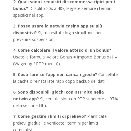
2. Quali sono i requisiti di scommessa tipici per i
bonus?
Di solito 20x a 40x; leggete sempre i termini
specifici nell’app.
3. Posso usare la netwin casino app su più
dispositivi?
Sì, ma evitate login simultanei per
prevenire sospensioni.
4. Come calcolare il valore atteso di un bonus?
Usate la formula: Valore Bonus = Importo Bonus x (1 –
(Wagering / RTP medio)).
5. Cosa fare se l’app non carica i giochi?
Cancellate
la cache o reinstallate l’app dopo backup dei dati.
6. Sono disponibili giochi con RTP alto nella
netwin app?
Sì, cercate slot con RTP superiore al 97%
nella sezione filtri.
7. Come gestire i limiti di prelievo?
Pianificate
prelievi graduali e verificate i termini per limiti
cumulativi.