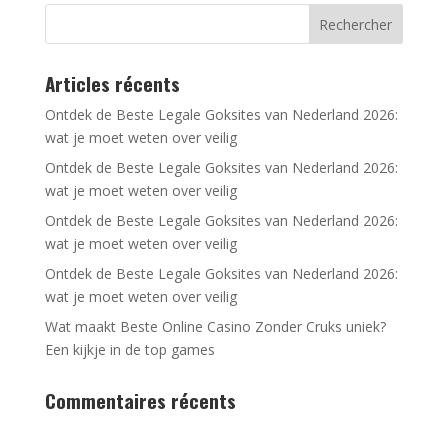
Articles récents
Ontdek de Beste Legale Goksites van Nederland 2026:
wat je moet weten over veilig
Ontdek de Beste Legale Goksites van Nederland 2026:
wat je moet weten over veilig
Ontdek de Beste Legale Goksites van Nederland 2026:
wat je moet weten over veilig
Ontdek de Beste Legale Goksites van Nederland 2026:
wat je moet weten over veilig
Wat maakt Beste Online Casino Zonder Cruks uniek?
Een kijkje in de top games
Commentaires récents