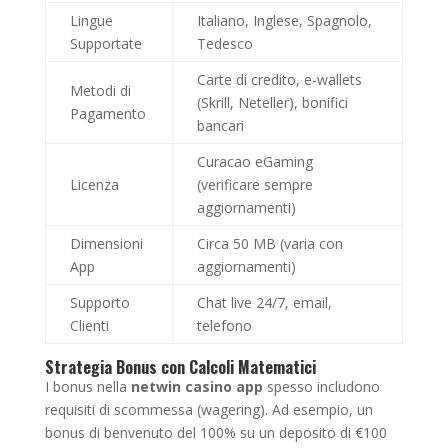
Lingue
Italiano, Inglese, Spagnolo,
Supportate
Tedesco
Carte di credito, e-wallets
Metodi di
(Skrill, Neteller), bonifici
Pagamento
bancari
Curacao eGaming
Licenza
(verificare sempre
aggiornamenti)
Dimensioni
Circa 50 MB (varia con
App
aggiornamenti)
Supporto
Chat live 24/7, email,
Clienti
telefono
Strategia Bonus con Calcoli Matematici
I bonus nella
netwin casino app
spesso includono
requisiti di scommessa (wagering). Ad esempio, un
bonus di benvenuto del 100% su un deposito di €100