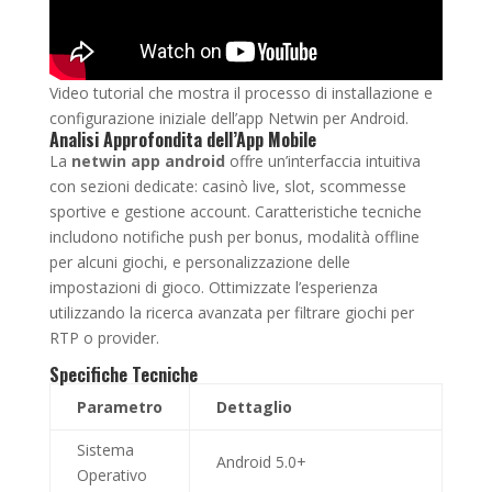
Video tutorial che mostra il processo di installazione e
configurazione iniziale dell’app Netwin per Android.
Analisi Approfondita dell’App Mobile
La
netwin app android
offre un’interfaccia intuitiva
con sezioni dedicate: casinò live, slot, scommesse
sportive e gestione account. Caratteristiche tecniche
includono notifiche push per bonus, modalità offline
per alcuni giochi, e personalizzazione delle
impostazioni di gioco. Ottimizzate l’esperienza
utilizzando la ricerca avanzata per filtrare giochi per
RTP o provider.
Specifiche Tecniche
Parametro
Dettaglio
Sistema
Android 5.0+
Operativo