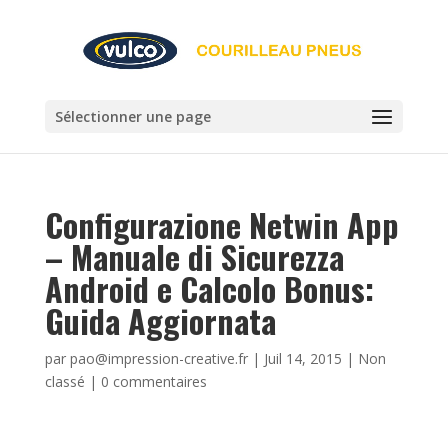
Sélectionner une page
Configurazione Netwin App
– Manuale di Sicurezza
Android e Calcolo Bonus:
Guida Aggiornata
par
pao@impression-creative.fr
|
Juil 14, 2015
|
Non
classé
|
0 commentaires