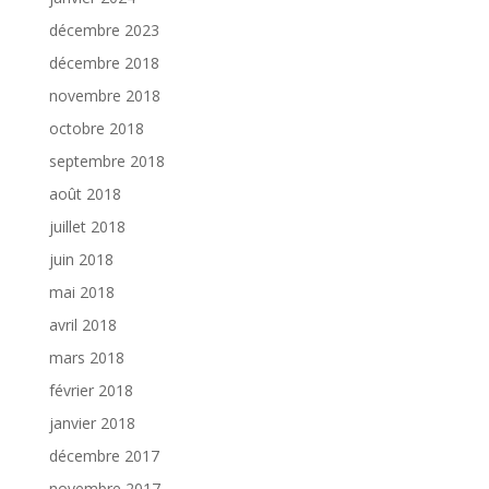
décembre 2023
décembre 2018
novembre 2018
octobre 2018
septembre 2018
août 2018
juillet 2018
juin 2018
mai 2018
avril 2018
mars 2018
février 2018
janvier 2018
décembre 2017
novembre 2017