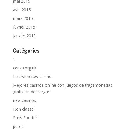
mai 2015
avril 2015
mars 2015
février 2015
janvier 2015
Catégories
1
censa.org.uk
fast withdraw casino
Mejores casinos online con juegos de tragamonedas
gratis sin descargar
new casinos
Non classé
Paris Sportifs
public