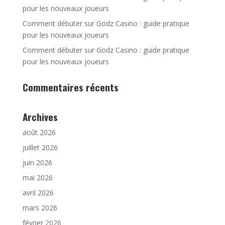
pour les nouveaux joueurs
Comment débuter sur Godz Casino : guide pratique
pour les nouveaux joueurs
Comment débuter sur Godz Casino : guide pratique
pour les nouveaux joueurs
Commentaires récents
Archives
août 2026
juillet 2026
juin 2026
mai 2026
avril 2026
mars 2026
février 2026