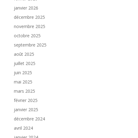
janvier 2026
décembre 2025
novembre 2025
octobre 2025
septembre 2025
août 2025
juillet 2025
juin 2025
mai 2025
mars 2025
février 2025
janvier 2025
décembre 2024
avril 2024
janvier 2024