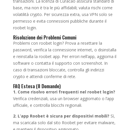
transazioni. La licenza di Curacao assicura standard di
base, ma non è tra le più affidabili; valuta rischi come
volatilità crypto. Per sicurezza extra, usa VPN solo se
permesso e evita connessioni pubbliche durante il
roobet login.
Risoluzione dei Problemi Comuni
Problemi con roobet login? Prova a resettare la
password, verifica la connessione internet, o disinstalla
e reinstalla la roobet app. Per errori nell’app, aggiorna il
software o contatta il supporto con screenshot. In
caso di transazioni bloccate, controlla gli indirizzi
crypto e attendi conferme di rete.
FAQ Estesa (8 Domande)
1. Come risolvo errori frequenti nel roobet login?
Verifica credenziali, usa un browser aggiornato o l’app
ufficiale, e controlla blocchi regionali.
2. L’app Roobet è sicura per dispositivi mobili?
Sì,
ma scaricala solo dal sito Roobet per evitare malware,
e mantieni il dispositivo aggiornato.