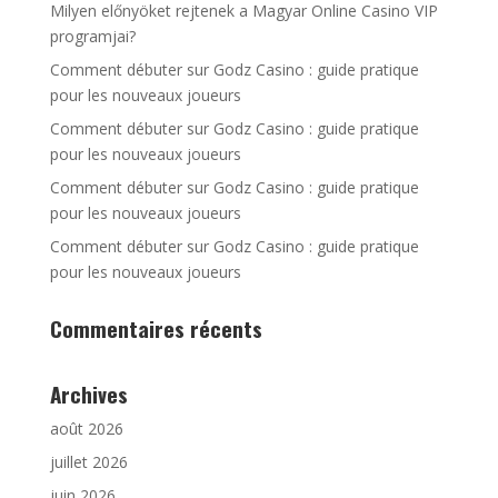
Milyen előnyöket rejtenek a Magyar Online Casino VIP
programjai?
Comment débuter sur Godz Casino : guide pratique
pour les nouveaux joueurs
Comment débuter sur Godz Casino : guide pratique
pour les nouveaux joueurs
Comment débuter sur Godz Casino : guide pratique
pour les nouveaux joueurs
Comment débuter sur Godz Casino : guide pratique
pour les nouveaux joueurs
Commentaires récents
Archives
août 2026
juillet 2026
juin 2026