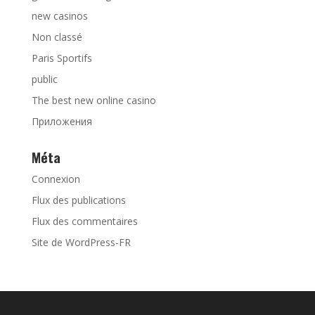
new casinos
Non classé
Paris Sportifs
public
The best new online casino
Приложения
Méta
Connexion
Flux des publications
Flux des commentaires
Site de WordPress-FR