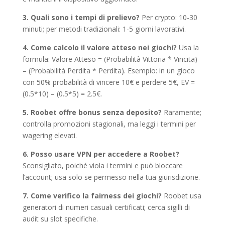
3. Quali sono i tempi di prelievo?
Per crypto: 10-30
minuti; per metodi tradizionali: 1-5 giorni lavorativi.
4. Come calcolo il valore atteso nei giochi?
Usa la
formula: Valore Atteso = (Probabilità Vittoria * Vincita)
– (Probabilità Perdita * Perdita). Esempio: in un gioco
con 50% probabilità di vincere 10€ e perdere 5€, EV =
(0.5*10) – (0.5*5) = 2.5€.
5. Roobet offre bonus senza deposito?
Raramente;
controlla promozioni stagionali, ma leggi i termini per
wagering elevati.
6. Posso usare VPN per accedere a Roobet?
Sconsigliato, poiché viola i termini e può bloccare
l’account; usa solo se permesso nella tua giurisdizione.
7. Come verifico la fairness dei giochi?
Roobet usa
generatori di numeri casuali certificati; cerca sigilli di
audit su slot specifiche.