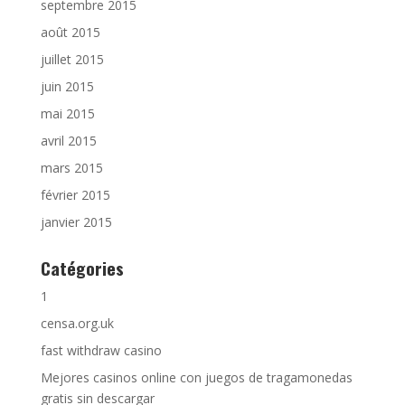
septembre 2015
août 2015
juillet 2015
juin 2015
mai 2015
avril 2015
mars 2015
février 2015
janvier 2015
Catégories
1
censa.org.uk
fast withdraw casino
Mejores casinos online con juegos de tragamonedas
gratis sin descargar