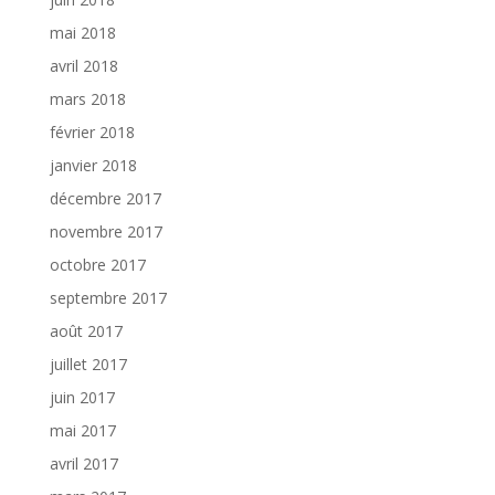
mai 2018
avril 2018
mars 2018
février 2018
janvier 2018
décembre 2017
novembre 2017
octobre 2017
septembre 2017
août 2017
juillet 2017
juin 2017
mai 2017
avril 2017