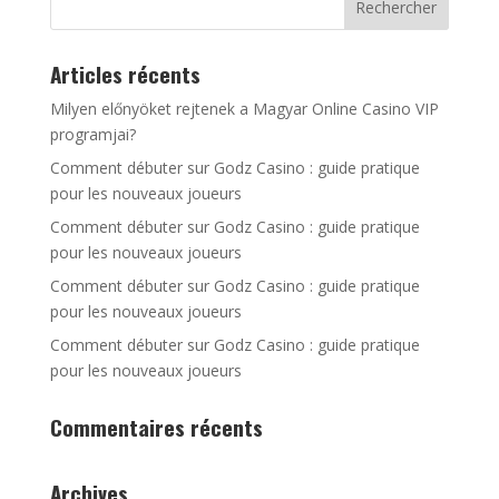
Articles récents
Milyen előnyöket rejtenek a Magyar Online Casino VIP
programjai?
Comment débuter sur Godz Casino : guide pratique
pour les nouveaux joueurs
Comment débuter sur Godz Casino : guide pratique
pour les nouveaux joueurs
Comment débuter sur Godz Casino : guide pratique
pour les nouveaux joueurs
Comment débuter sur Godz Casino : guide pratique
pour les nouveaux joueurs
Commentaires récents
Archives