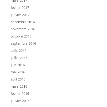
mars 2017
février 2017
janvier 2017
décembre 2016
novembre 2016
octobre 2016
septembre 2016
août 2016
juillet 2016
juin 2016
mai 2016
avril 2016
mars 2016
février 2016
janvier 2016