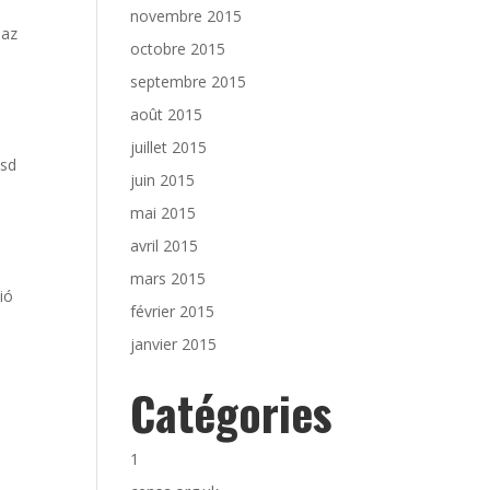
novembre 2015
 az
octobre 2015
septembre 2015
août 2015
juillet 2015
esd
juin 2015
mai 2015
avril 2015
mars 2015
ió
février 2015
janvier 2015
Catégories
1