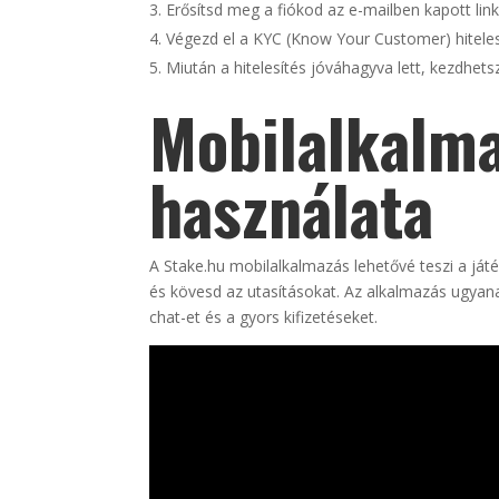
Erősítsd meg a fiókod az e-mailben kapott link
Végezd el a KYC (Know Your Customer) hitelesí
Miután a hitelesítés jóváhagyva lett, kezdhetsz
Mobilalkalma
használata
A Stake.hu mobilalkalmazás lehetővé teszi a já
és kövesd az utasításokat. Az alkalmazás ugyanazo
chat-et és a gyors kifizetéseket.