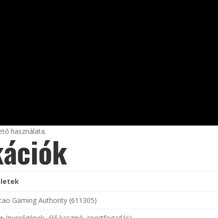
ető használata.
kációk
letek
cao Gaming Authority (611305)
+ (nyerőgépek, élő kaszinó, sportfogadás)