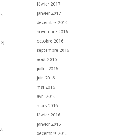
février 2017
janvier 2017
k:
décembre 2016
novembre 2016
octobre 2016
épj
septembre 2016
août 2016
juillet 2016
juin 2016
mai 2016
avril 2016
mars 2016
février 2016
janvier 2016
tt
décembre 2015