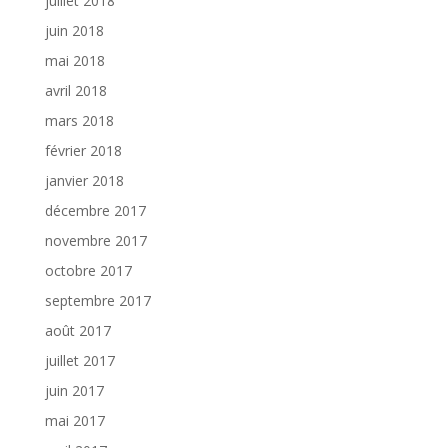
juillet 2018
juin 2018
mai 2018
avril 2018
mars 2018
février 2018
janvier 2018
décembre 2017
novembre 2017
octobre 2017
septembre 2017
août 2017
juillet 2017
juin 2017
mai 2017