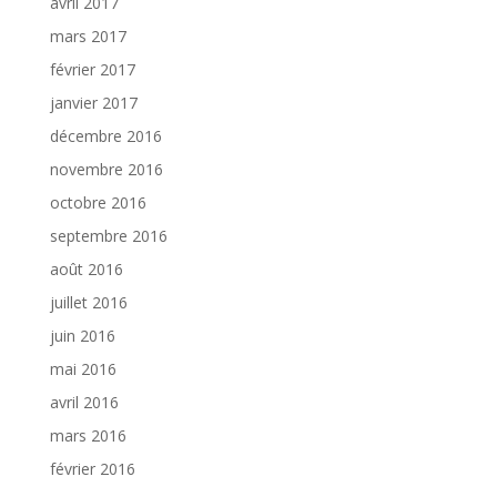
avril 2017
mars 2017
février 2017
janvier 2017
décembre 2016
novembre 2016
octobre 2016
septembre 2016
août 2016
juillet 2016
juin 2016
mai 2016
avril 2016
mars 2016
février 2016