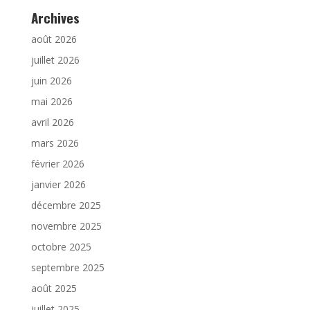
Archives
août 2026
juillet 2026
juin 2026
mai 2026
avril 2026
mars 2026
février 2026
janvier 2026
décembre 2025
novembre 2025
octobre 2025
septembre 2025
août 2025
juillet 2025