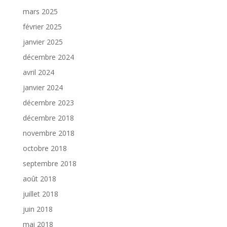
mars 2025
février 2025
janvier 2025
décembre 2024
avril 2024
janvier 2024
décembre 2023
décembre 2018
novembre 2018
octobre 2018
septembre 2018
août 2018
juillet 2018
juin 2018
mai 2018