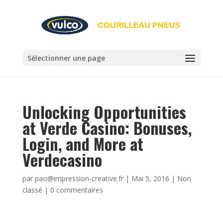
Sélectionner une page
Unlocking Opportunities
at Verde Casino: Bonuses,
Login, and More at
Verdecasino
par
pao@impression-creative.fr
|
Mai 5, 2016
|
Non
classé
|
0 commentaires