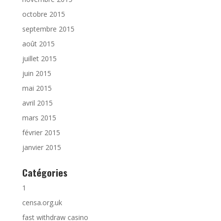
octobre 2015
septembre 2015
août 2015
juillet 2015
juin 2015
mai 2015
avril 2015
mars 2015
février 2015
janvier 2015
Catégories
1
censa.org.uk
fast withdraw casino