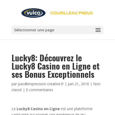
Sélectionner une page
Lucky8: Découvrez le
Lucky8 Casino en Ligne et
ses Bonus Exceptionnels
par
pao@impression-creative.fr
|
Juin 21, 2016
|
Non
classé
|
0 commentaires
Le
Lucky8 Casino en Ligne
est une plateforme
captivante qui promet une expérience de jeu