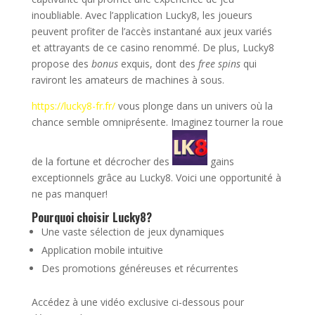
inoubliable. Avec l’application Lucky8, les joueurs
peuvent profiter de l’accès instantané aux jeux variés
et attrayants de ce casino renommé. De plus, Lucky8
propose des
bonus
exquis, dont des
free spins
qui
raviront les amateurs de machines à sous.
https://lucky8-fr.fr/
vous plonge dans un univers où la
chance semble omniprésente. Imaginez tourner la roue
de la fortune et décrocher des
gains
exceptionnels grâce au Lucky8. Voici une opportunité à
ne pas manquer!
Pourquoi choisir Lucky8?
Une vaste sélection de jeux dynamiques
Application mobile intuitive
Des promotions généreuses et récurrentes
Accédez à une vidéo exclusive ci-dessous pour