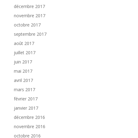
décembre 2017
novembre 2017
octobre 2017
septembre 2017
août 2017
juillet 2017
juin 2017
mai 2017
avril 2017
mars 2017
février 2017
janvier 2017
décembre 2016
novembre 2016
octobre 2016