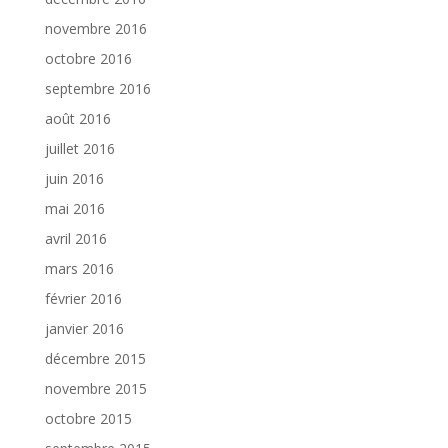
novembre 2016
octobre 2016
septembre 2016
août 2016
juillet 2016
juin 2016
mai 2016
avril 2016
mars 2016
février 2016
janvier 2016
décembre 2015
novembre 2015
octobre 2015