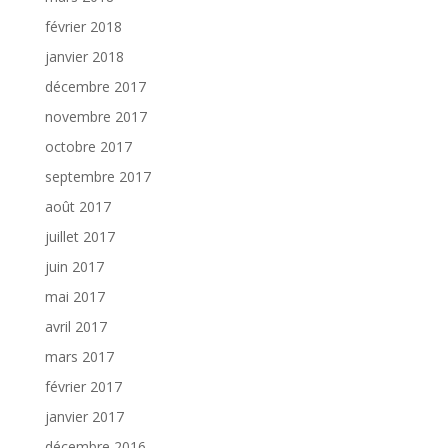
février 2018
janvier 2018
décembre 2017
novembre 2017
octobre 2017
septembre 2017
août 2017
juillet 2017
juin 2017
mai 2017
avril 2017
mars 2017
février 2017
janvier 2017
décembre 2016