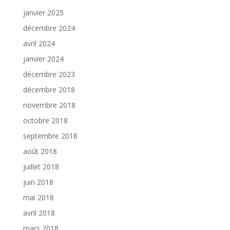
janvier 2025
décembre 2024
avril 2024
janvier 2024
décembre 2023
décembre 2018
novembre 2018
octobre 2018
septembre 2018
août 2018
juillet 2018
juin 2018
mai 2018
avril 2018
mars 2018