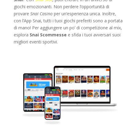
giochi emozionanti. Non perdere l’opportunità di
provare
Snai Casino
per un’esperienza unica. Inoltre,
con l’App Snai, tutti i tuoi giochi preferiti sono a portata
di mano! Per aggiungere un po’ di competizione al mix,
esplora
Snai Scommesse
e sfida i tuoi avversari suoi
migliori eventi sportivi.