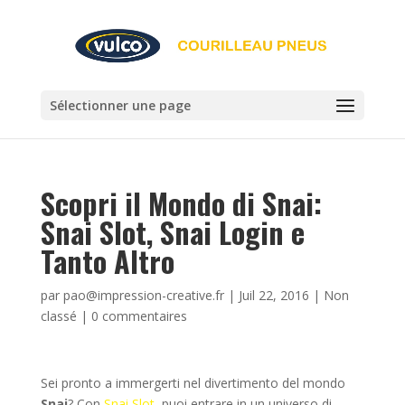
Sélectionner une page
Scopri il Mondo di Snai:
Snai Slot, Snai Login e
Tanto Altro
par
pao@impression-creative.fr
|
Juil 22, 2016
|
Non
classé
|
0 commentaires
Sei pronto a immergerti nel divertimento del mondo
Snai
? Con
Snai Slot
, puoi entrare in un universo di