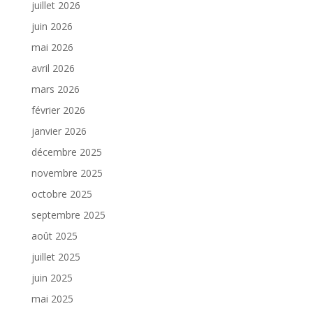
juillet 2026
juin 2026
mai 2026
avril 2026
mars 2026
février 2026
janvier 2026
décembre 2025
novembre 2025
octobre 2025
septembre 2025
août 2025
juillet 2025
juin 2025
mai 2025