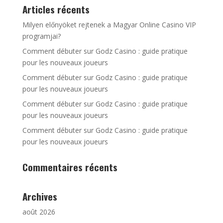
Articles récents
Milyen előnyöket rejtenek a Magyar Online Casino VIP
programjai?
Comment débuter sur Godz Casino : guide pratique
pour les nouveaux joueurs
Comment débuter sur Godz Casino : guide pratique
pour les nouveaux joueurs
Comment débuter sur Godz Casino : guide pratique
pour les nouveaux joueurs
Comment débuter sur Godz Casino : guide pratique
pour les nouveaux joueurs
Commentaires récents
Archives
août 2026