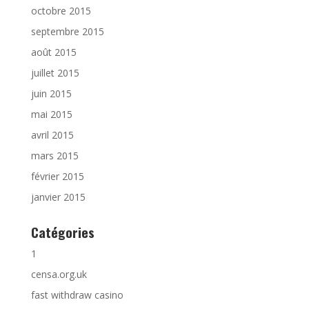
octobre 2015
septembre 2015
août 2015
juillet 2015
juin 2015
mai 2015
avril 2015
mars 2015
février 2015
janvier 2015
Catégories
1
censa.org.uk
fast withdraw casino