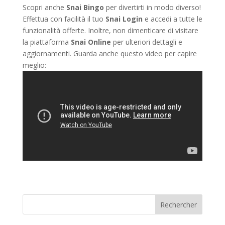
Scopri anche
Snai Bingo
per divertirti in modo diverso!
Effettua con facilità il tuo
Snai Login
e accedi a tutte le
funzionalità offerte. Inoltre, non dimenticare di visitare
la piattaforma
Snai Online
per ulteriori dettagli e
aggiornamenti. Guarda anche questo video per capire
meglio: