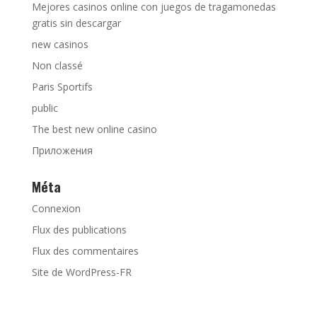
Mejores casinos online con juegos de tragamonedas
gratis sin descargar
new casinos
Non classé
Paris Sportifs
public
The best new online casino
Приложения
Méta
Connexion
Flux des publications
Flux des commentaires
Site de WordPress-FR