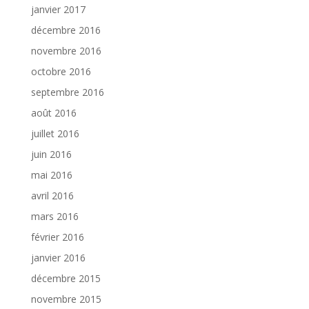
janvier 2017
décembre 2016
novembre 2016
octobre 2016
septembre 2016
août 2016
juillet 2016
juin 2016
mai 2016
avril 2016
mars 2016
février 2016
janvier 2016
décembre 2015
novembre 2015