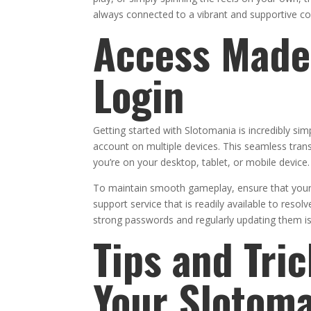
always connected to a vibrant and supportive co
Access Made
Login
Getting started with Slotomania is incredibly sim
account on multiple devices. This seamless trans
you’re on your desktop, tablet, or mobile device.
To maintain smooth gameplay, ensure that your
support service that is readily available to reso
strong passwords and regularly updating them is 
Tips and Tri
Your Slotoma