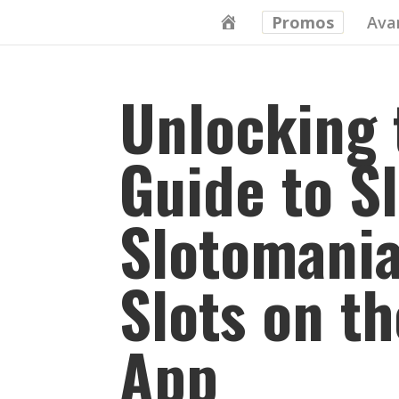
A
Promos
Ava
c
c
u
e
i
Unlocking 
l
Guide to S
Slotomania
Slots on t
App