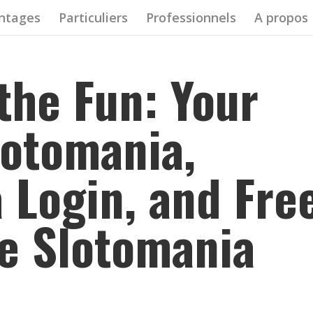
ntages
Particuliers
Professionnels
A propos
the Fun: Your
lotomania,
 Login, and Fre
he Slotomania