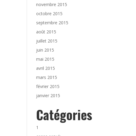
novembre 2015
octobre 2015
septembre 2015
août 2015
juillet 2015
juin 2015
mai 2015
avril 2015
mars 2015
février 2015
janvier 2015
Catégories
1