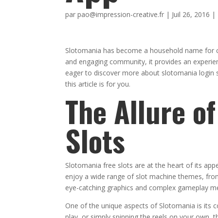
par
pao@impression-creative.fr
|
Juil 26, 2016
|
Slotomania has become a household name for casi
and engaging community, it provides an experien
eager to discover more about slotomania login 
this article is for you.
The Allure o
Slots
Slotomania free slots are at the heart of its appe
enjoy a wide range of slot machine themes, from
eye-catching graphics and complex gameplay m
One of the unique aspects of Slotomania is its
play, or simply spinning the reels on your own, 