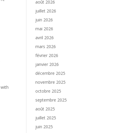
août 2026
juillet 2026
juin 2026
mai 2026
avril 2026
mars 2026
février 2026
r
janvier 2026
décembre 2025
novembre 2025
 with
octobre 2025
septembre 2025
août 2025
juillet 2025
juin 2025