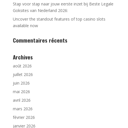
Stap voor stap naar jouw eerste inzet bij Beste Legale
Goksites van Nederland 2026:
Uncover the standout features of top casino slots
available now
Commentaires récents
Archives
août 2026
juillet 2026
juin 2026
mai 2026
avril 2026
mars 2026
février 2026
janvier 2026