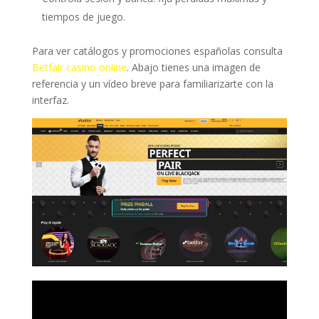
tiempos de juego.
Para ver catálogos y promociones españolas consulta
Betfair casino online
. Abajo tienes una imagen de
referencia y un vídeo breve para familiarizarte con la
interfaz.