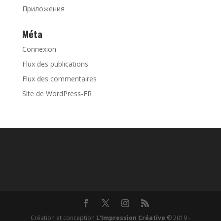
Приложения
Méta
Connexion
Flux des publications
Flux des commentaires
Site de WordPress-FR
Création et conception
L'Impression Créative
© 2019 -