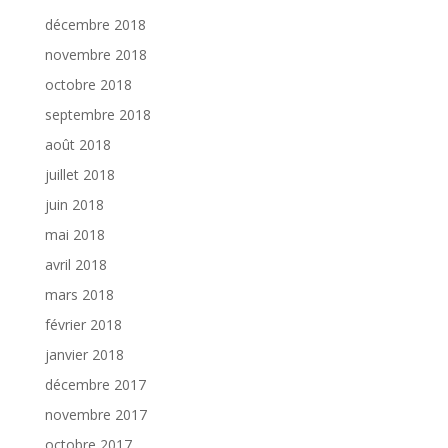
décembre 2018
novembre 2018
octobre 2018
septembre 2018
août 2018
juillet 2018
juin 2018
mai 2018
avril 2018
mars 2018
février 2018
janvier 2018
décembre 2017
novembre 2017
octobre 2017