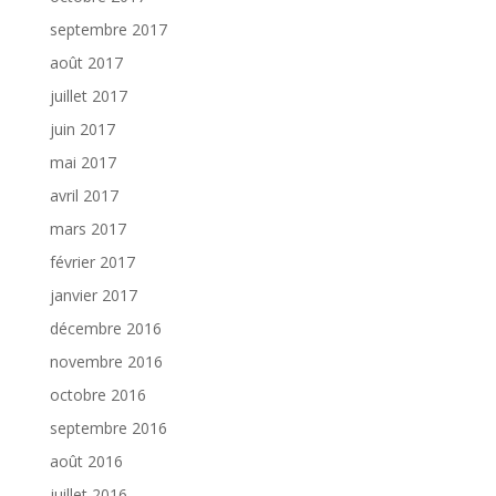
septembre 2017
août 2017
juillet 2017
juin 2017
mai 2017
avril 2017
mars 2017
février 2017
janvier 2017
décembre 2016
novembre 2016
octobre 2016
septembre 2016
août 2016
juillet 2016