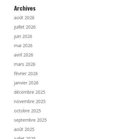
Archives
août 2026
juillet 2026
juin 2026
mai 2026
avril 2026
mars 2026
février 2026
janvier 2026
décembre 2025
novembre 2025
octobre 2025
septembre 2025
août 2025
juillet 2025