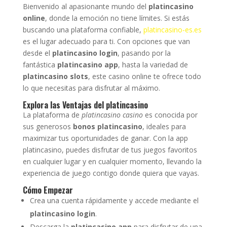
Bienvenido al apasionante mundo del
platincasino
online
, donde la emoción no tiene límites. Si estás
buscando una plataforma confiable,
platincasino-es.es
es el lugar adecuado para ti. Con opciones que van
desde el
platincasino login
, pasando por la
fantástica
platincasino app
, hasta la variedad de
platincasino slots
, este casino online te ofrece todo
lo que necesitas para disfrutar al máximo.
Explora las Ventajas del platincasino
La plataforma de
platincasino casino
es conocida por
sus generosos
bonos platincasino
, ideales para
maximizar tus oportunidades de ganar. Con la app
platincasino, puedes disfrutar de tus juegos favoritos
en cualquier lugar y en cualquier momento, llevando la
experiencia de juego contigo donde quiera que vayas.
Cómo Empezar
Crea una cuenta rápidamente y accede mediante el
platincasino login
.
Descarga la
platincasino app
para disfrutar de una