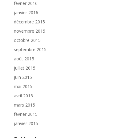
février 2016
janvier 2016
décembre 2015
novembre 2015
octobre 2015
septembre 2015
août 2015
juillet 2015
juin 2015
mai 2015
avril 2015
mars 2015
février 2015
janvier 2015