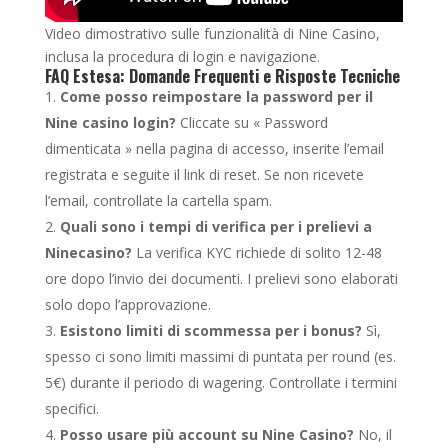
Video dimostrativo sulle funzionalità di Nine Casino,
inclusa la procedura di login e navigazione.
FAQ Estesa: Domande Frequenti e Risposte Tecniche
Come posso reimpostare la password per il
Nine casino login?
Cliccate su « Password
dimenticata » nella pagina di accesso, inserite l’email
registrata e seguite il link di reset. Se non ricevete
l’email, controllate la cartella spam.
Quali sono i tempi di verifica per i prelievi a
Ninecasino?
La verifica KYC richiede di solito 12-48
ore dopo l’invio dei documenti. I prelievi sono elaborati
solo dopo l’approvazione.
Esistono limiti di scommessa per i bonus?
Sì,
spesso ci sono limiti massimi di puntata per round (es.
5€) durante il periodo di wagering. Controllate i termini
specifici.
Posso usare più account su Nine Casino?
No, il