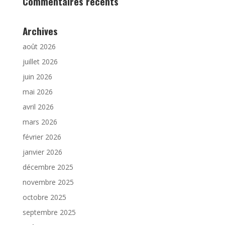
Commentaires récents
Archives
août 2026
juillet 2026
juin 2026
mai 2026
avril 2026
mars 2026
février 2026
janvier 2026
décembre 2025
novembre 2025
octobre 2025
septembre 2025