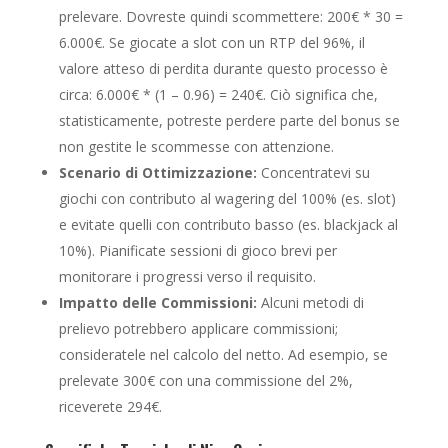
prelevare. Dovreste quindi scommettere: 200€ * 30 =
6.000€. Se giocate a slot con un RTP del 96%, il
valore atteso di perdita durante questo processo è
circa: 6.000€ * (1 – 0.96) = 240€. Ciò significa che,
statisticamente, potreste perdere parte del bonus se
non gestite le scommesse con attenzione.
Scenario di Ottimizzazione:
Concentratevi su
giochi con contributo al wagering del 100% (es. slot)
e evitate quelli con contributo basso (es. blackjack al
10%). Pianificate sessioni di gioco brevi per
monitorare i progressi verso il requisito.
Impatto delle Commissioni:
Alcuni metodi di
prelievo potrebbero applicare commissioni;
consideratele nel calcolo del netto. Ad esempio, se
prelevate 300€ con una commissione del 2%,
riceverete 294€.