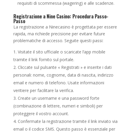
requisiti di scommessa (wagering) e alle scadenze.
Registrazione a Nine Casino: Procedura Passo-
Passo
La registrazione a Ninecasino è progettata per essere
rapida, ma richiede precisione per evitare future
problematiche di accesso. Seguite questi passi:
Visitate il sito ufficiale o scaricate l’app mobile
tramite il link fornito sul portale.
Cliccate sul pulsante « Registrati » e inserite i dati
personali: nome, cognome, data di nascita, indirizzo
email e numero di telefono. Usate informazioni
veritiere per facilitare la verifica.
Create un username e una password forte
(combinazione di lettere, numeri e simboli) per
proteggere il vostro account.
Confermate la registrazione tramite il link inviato via
email o il codice SMS. Questo passo è essenziale per