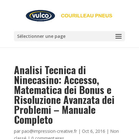
Sélectionner une page
Analisi Tecnica di
Ninecasino: Accesso,
Matematica dei Bonus e
Risoluzione Avanzata dei
Problemi – Manuale
Completo
par
pao@impression-creative.fr
|
Oct 6, 2016
|
Non
classé
|
0 commentaires