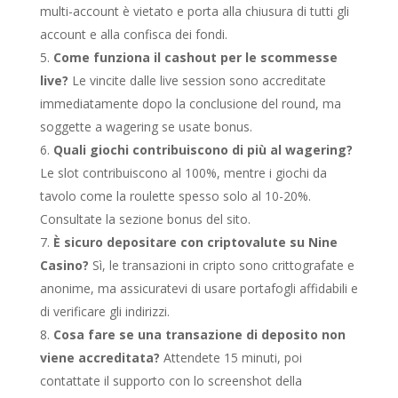
multi-account è vietato e porta alla chiusura di tutti gli
account e alla confisca dei fondi.
Come funziona il cashout per le scommesse
live?
Le vincite dalle live session sono accreditate
immediatamente dopo la conclusione del round, ma
soggette a wagering se usate bonus.
Quali giochi contribuiscono di più al wagering?
Le slot contribuiscono al 100%, mentre i giochi da
tavolo come la roulette spesso solo al 10-20%.
Consultate la sezione bonus del sito.
È sicuro depositare con criptovalute su Nine
Casino?
Sì, le transazioni in cripto sono crittografate e
anonime, ma assicuratevi di usare portafogli affidabili e
di verificare gli indirizzi.
Cosa fare se una transazione di deposito non
viene accreditata?
Attendete 15 minuti, poi
contattate il supporto con lo screenshot della