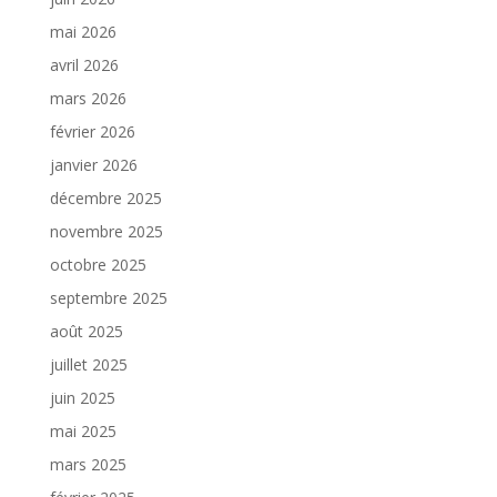
mai 2026
avril 2026
mars 2026
février 2026
janvier 2026
décembre 2025
novembre 2025
octobre 2025
septembre 2025
août 2025
juillet 2025
juin 2025
mai 2025
mars 2025