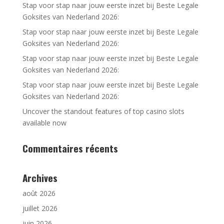
Stap voor stap naar jouw eerste inzet bij Beste Legale
Goksites van Nederland 2026:
Stap voor stap naar jouw eerste inzet bij Beste Legale
Goksites van Nederland 2026:
Stap voor stap naar jouw eerste inzet bij Beste Legale
Goksites van Nederland 2026:
Stap voor stap naar jouw eerste inzet bij Beste Legale
Goksites van Nederland 2026:
Uncover the standout features of top casino slots
available now
Commentaires récents
Archives
août 2026
juillet 2026
juin 2026