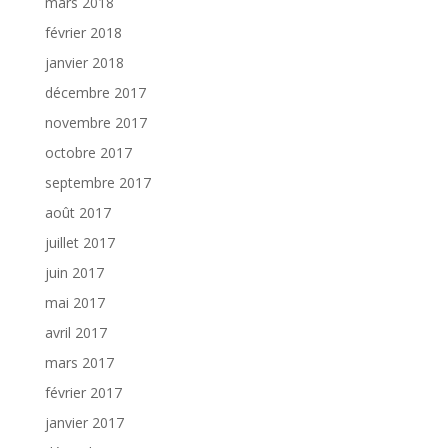
mars 2018
février 2018
janvier 2018
décembre 2017
novembre 2017
octobre 2017
septembre 2017
août 2017
juillet 2017
juin 2017
mai 2017
avril 2017
mars 2017
février 2017
janvier 2017