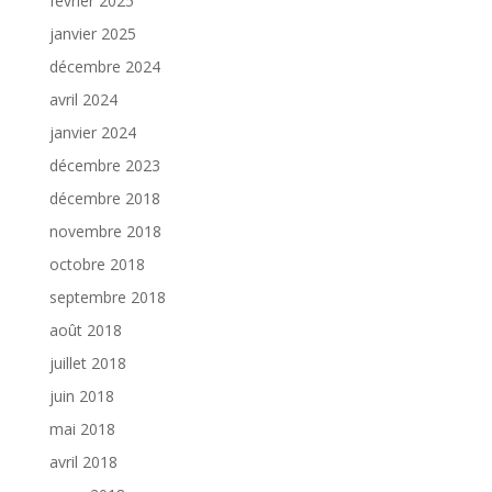
février 2025
janvier 2025
décembre 2024
avril 2024
janvier 2024
décembre 2023
décembre 2018
novembre 2018
octobre 2018
septembre 2018
août 2018
juillet 2018
juin 2018
mai 2018
avril 2018