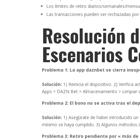
Los límites de retiro diarios/semanales/mensua
Las transacciones pueden ser rechazadas por e
Resolución 
Escenarios 
Problema 1: La
app daznbet
se cierra ines
Solución:
1) Reinicia el dispositivo. 2) Verifica 
Apps > DAZN Bet > Almacenamiento > Limpiar ca
Problema 2: El bono no se activa tras el dep
Solución:
1) Asegúrate de haber introducido un c
mínimo se haya cumplido. 3) Algunos métodos de p
Problema 3: Retiro pendiente por « más de 