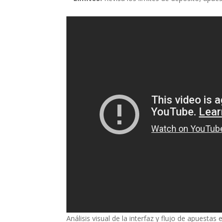
Análisis visual de la interfaz y flujo de apuesta