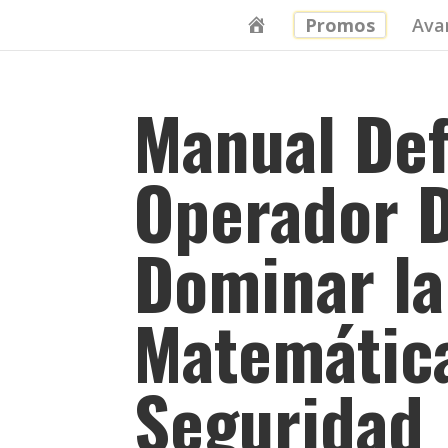
A
Promos
Ava
c
c
u
e
i
Manual Def
l
Operador 
Dominar la
Matemática
Seguridad