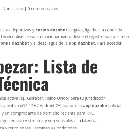
|
Non classé
|
0 commentaires
stas deportivas y
casino daznbet
singular, ligada a la conocida
técnico disecciona su funcionamiento desde el registro hasta el retir
bonus daznbet
y el despliegue de la
app daznbet
. Para acceder
ezar: Lista de
 Técnica
ia activa (ej., Gibraltar, Reino Unido) para tu jurisdicción.
ispositivo (iOS 12+ / Android 7+) soporte la
app daznbet
oficial.
y un comprobante de domicilio reciente para KYC.
egos en vivo y streaming son sensibles a la latencia.
ta y retiro en los Términos y Condiciones.