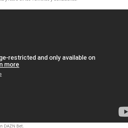
s en DAZN Bet.