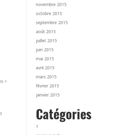
novembre 2015
octobre 2015
septembre 2015
août 2015
juillet 2015
juin 2015
mai 2015
avril 2015
mars 2015
es >
février 2015
janvier 2015
Catégories
to
1