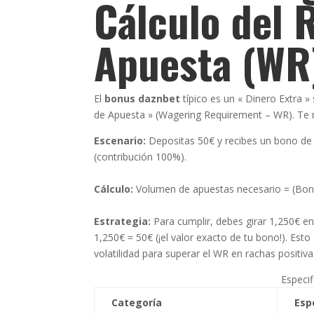
Cálculo del 
Apuesta (WR
El
bonus daznbet
típico es un « Dinero Extra » 
de Apuesta » (Wagering Requirement – WR). Te 
Escenario:
Depositas 50€ y recibes un bono de 
(contribución 100%).
Cálculo:
Volumen de apuestas necesario = (Bono
Estrategia:
Para cumplir, debes girar 1,250€ en
1,250€ = 50€ (¡el valor exacto de tu bono!). Est
volatilidad para superar el WR en rachas positiva
Especi
Categoría
Esp