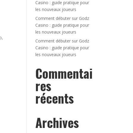
Casino : guide pratique pour
les nouveaux joueurs
Comment débuter sur Godz
Casino : guide pratique pour
les nouveaux joueurs
o,
Comment débuter sur Godz
Casino : guide pratique pour
les nouveaux joueurs
Commentai
res
récents
Archives