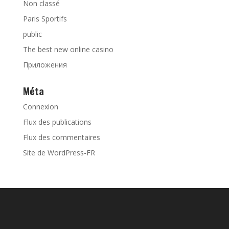
Non classé
Paris Sportifs
public
The best new online casino
Приложения
Méta
Connexion
Flux des publications
Flux des commentaires
Site de WordPress-FR