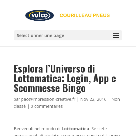
Sélectionner une page
Esplora l’Universo di
Lottomatica: Login, App e
Scommesse Bingo
par
pao@impression-creative.fr
|
Nov 22, 2016
|
Non
classé
|
0 commentaires
Benvenuti nel mondo di
Lottomatica
. Se siete
appassionati di giochi e scommesse, questo è il luogo