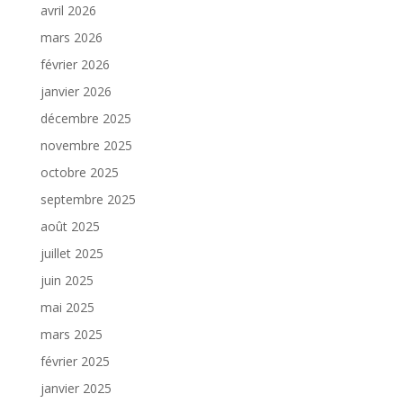
avril 2026
mars 2026
février 2026
janvier 2026
décembre 2025
novembre 2025
octobre 2025
septembre 2025
août 2025
juillet 2025
juin 2025
mai 2025
mars 2025
février 2025
janvier 2025