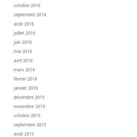
octobre 2016
septembre 2016
août 2016
juillet 2016
juin 2016
mai 2016
avril 2016
mars 2016
février 2016
janvier 2016
décembre 2015
novembre 2015
octobre 2015
septembre 2015
août 2015