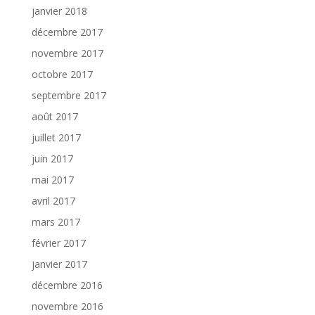
janvier 2018
décembre 2017
novembre 2017
octobre 2017
septembre 2017
août 2017
juillet 2017
juin 2017
mai 2017
avril 2017
mars 2017
février 2017
janvier 2017
décembre 2016
novembre 2016