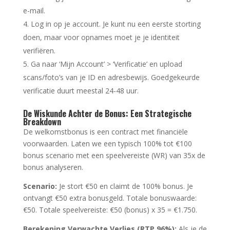
e-mail.
Log in op je account. Je kunt nu een eerste storting
doen, maar voor opnames moet je je identiteit
verifiëren.
Ga naar ‘Mijn Account’ > ‘Verificatie’ en upload
scans/foto’s van je ID en adresbewijs. Goedgekeurde
verificatie duurt meestal 24-48 uur.
De Wiskunde Achter de Bonus: Een Strategische
Breakdown
De welkomstbonus is een contract met financiële
voorwaarden. Laten we een typisch 100% tot €100
bonus scenario met een speelvereiste (WR) van 35x de
bonus analyseren.
Scenario:
Je stort €50 en claimt de 100% bonus. Je
ontvangt €50 extra bonusgeld. Totale bonuswaarde:
€50. Totale speelvereiste: €50 (bonus) x 35 = €1.750.
Berekening Verwachte Verlies (RTP 96%):
Als je de