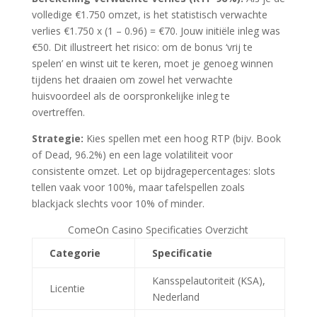
volledige €1.750 omzet, is het statistisch verwachte
verlies €1.750 x (1 – 0.96) = €70. Jouw initiële inleg was
€50. Dit illustreert het risico: om de bonus ‘vrij te
spelen’ en winst uit te keren, moet je genoeg winnen
tijdens het draaien om zowel het verwachte
huisvoordeel als de oorspronkelijke inleg te
overtreffen.
Strategie:
Kies spellen met een hoog RTP (bijv. Book
of Dead, 96.2%) en een lage volatiliteit voor
consistente omzet. Let op bijdragepercentages: slots
tellen vaak voor 100%, maar tafelspellen zoals
blackjack slechts voor 10% of minder.
ComeOn Casino Specificaties Overzicht
Categorie
Specificatie
Kansspelautoriteit (KSA),
Licentie
Nederland