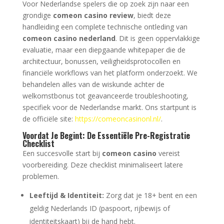
Voor Nederlandse spelers die op zoek zijn naar een
grondige
comeon casino review
, biedt deze
handleiding een complete technische ontleding van
comeon casino nederland
. Dit is geen oppervlakkige
evaluatie, maar een diepgaande whitepaper die de
architectuur, bonussen, veiligheidsprotocollen en
financiële workflows van het platform onderzoekt. We
behandelen alles van de wiskunde achter de
welkomstbonus tot geavanceerde troubleshooting,
specifiek voor de Nederlandse markt. Ons startpunt is
de officiële site:
https://comeoncasinonl.nl/
.
Voordat Je Begint: De Essentiële Pre-Registratie
Checklist
Een succesvolle start bij
comeon casino
vereist
voorbereiding. Deze checklist minimaliseert latere
problemen.
Leeftijd & Identiteit:
Zorg dat je 18+ bent en een
geldig Nederlands ID (paspoort, rijbewijs of
identiteitskaart) bij de hand hebt.