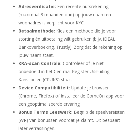
Adresverificatie:
Een recente nutsrekening
(maximaal 3 maanden oud) op jouw naam en
woonadres is verplicht voor KYC.
Betaalmethode:
Kies een methode die je voor
storting én uitbetaling wilt gebruiken (bijv. iDEAL,
Bankoverboeking, Trustly). Zorg dat de rekening op
jouw naam staat.
KRA-scan Controle:
Controleer of je niet
onbedoeld in het Centraal Register Uitsluiting
Kansspelen (CRUKS) staat.
Device Compatibiliteit:
Update je browser
(Chrome, Firefox) of installeer de ComeOn app voor
een geoptimaliseerde ervaring.
Bonus Terms Leeswerk:
Begrijp de speelvereisten
(WR) van bonussen voordat je claimt. Dit bespaart
later verrassingen.