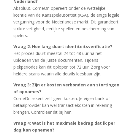
Nederland?
Absoluut. ComeOn opereert onder de wettelijke
licentie van de Kansspelautoriteit (KSA), de enige legale
vergunning voor de Nederlandse markt. Dit garandeert
strikte veiligheid, eerlijke spellen en bescherming van
spelers.
Vraag 2: Hoe lang duurt identiteitsverificatie?
Het proces duurt meestal 24 tot 48 uur na het
uploaden van de juiste documenten. Tijdens
piekperiodes kan dit oplopen tot 72 uur. Zorg voor
heldere scans waarin alle details leesbaar zijn.
Vraag 3: Zijn er kosten verbonden aan stortingen
of opnames?
ComeOn rekent zelf geen kosten. Je eigen bank of
betaalprovider kan wel transactiekosten in rekening
brengen. Controleer dit bij hen.
Vraag 4: Wat is het maximale bedrag dat ik per
dag kan opnemen?