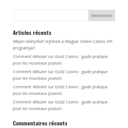
Articles récents
Milyen előnyöket rejtenek a Magyar Online Casino VIP
programjai?
Comment débuter sur Godz Casino : guide pratique
pour les nouveaux joueurs
Comment débuter sur Godz Casino : guide pratique
pour les nouveaux joueurs
Comment débuter sur Godz Casino : guide pratique
pour les nouveaux joueurs
Comment débuter sur Godz Casino : guide pratique
pour les nouveaux joueurs
Commentaires récents