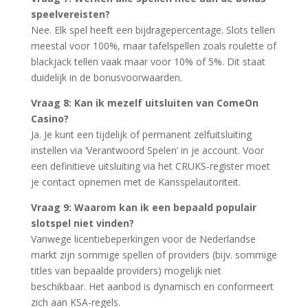
speelvereisten?
Nee. Elk spel heeft een bijdragepercentage. Slots tellen
meestal voor 100%, maar tafelspellen zoals roulette of
blackjack tellen vaak maar voor 10% of 5%. Dit staat
duidelijk in de bonusvoorwaarden.
Vraag 8: Kan ik mezelf uitsluiten van ComeOn
Casino?
Ja. Je kunt een tijdelijk of permanent zelfuitsluiting
instellen via ‘Verantwoord Spelen’ in je account. Voor
een definitieve uitsluiting via het CRUKS-register moet
je contact opnemen met de Kansspelautoriteit.
Vraag 9: Waarom kan ik een bepaald populair
slotspel niet vinden?
Vanwege licentiebeperkingen voor de Nederlandse
markt zijn sommige spellen of providers (bijv. sommige
titles van bepaalde providers) mogelijk niet
beschikbaar. Het aanbod is dynamisch en conformeert
zich aan KSA-regels.