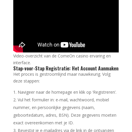
Video-overzicht van de ComeOn casino ervaring en
interface.
Stap-voor-Stap Registratie: Het Account Aanmaken
Het proces is gestroomlijnd maar nauwkeurig. Volg
deze stappen:
Navigeer naar de homepage en klik op ‘Registreren’.
Vul het formulier in: e-mail, wachtwoord, mobiel
nummer, en persoonlijke gegevens (naam,
geboortedatum, adres, BSN). Deze gegevens moeten
exact overeenkomen met je ID.
Bevestig je e-mailadres via de link in de ontvangen