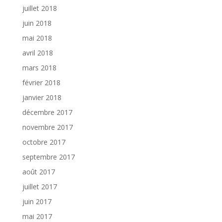
juillet 2018
juin 2018
mai 2018
avril 2018
mars 2018
février 2018
janvier 2018
décembre 2017
novembre 2017
octobre 2017
septembre 2017
août 2017
juillet 2017
juin 2017
mai 2017