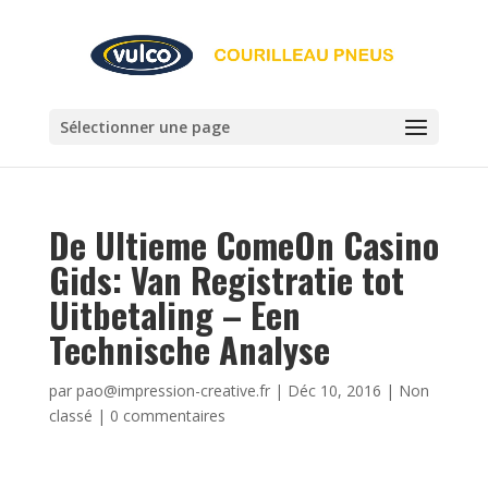
Sélectionner une page
De Ultieme ComeOn Casino
Gids: Van Registratie tot
Uitbetaling – Een
Technische Analyse
par
pao@impression-creative.fr
|
Déc 10, 2016
|
Non
classé
|
0 commentaires