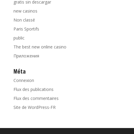
gratis sin descargar
new casinos
Non classé
Paris Sportifs
public
The best new online casino
Приложения
Méta
Connexion
Flux des publications
Flux des commentaires
Site de WordPress-FR