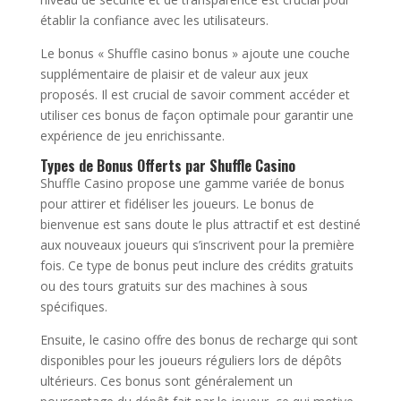
établir la confiance avec les utilisateurs.
Le bonus « Shuffle casino bonus » ajoute une couche
supplémentaire de plaisir et de valeur aux jeux
proposés. Il est crucial de savoir comment accéder et
utiliser ces bonus de façon optimale pour garantir une
expérience de jeu enrichissante.
Types de Bonus Offerts par Shuffle Casino
Shuffle Casino propose une gamme variée de bonus
pour attirer et fidéliser les joueurs. Le bonus de
bienvenue est sans doute le plus attractif et est destiné
aux nouveaux joueurs qui s’inscrivent pour la première
fois. Ce type de bonus peut inclure des crédits gratuits
ou des tours gratuits sur des machines à sous
spécifiques.
Ensuite, le casino offre des bonus de recharge qui sont
disponibles pour les joueurs réguliers lors de dépôts
ultérieurs. Ces bonus sont généralement un