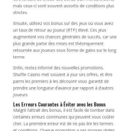
mais ceux-ci sont souvent assortis de conditions plus
strictes.
Ensuite, utilisez vos bonus sur des jeux où vous avez
un taux de retour au joueur (RTP) élevé. Ces jeux
augmentent vos chances générales de succès, car une
plus grande partie des mises est théoriquement
retournée aux joueurs sous forme de gains sur le long
terme.
Enfin, restez informé des nouvelles promotions.
Shuffle Casino met souvent à jour ses offres, et être
parmi les premiers à les découvrir vous garantit de
prendre une longueur d’avance par rapport à d’autres
joueurs.
Les Erreurs Courantes à Éviter avec les Bonus
Malgré l’attrait des bonus, il est facile de tomber dans
certaines erreurs communes qui peuvent vous coûter
cher. La première erreur est de ne pas lire les termes
et conditions. Chaque promotion a ses propres règles,