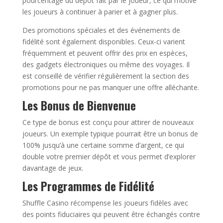
pourcentage du dépôt fait par le joueur, ce qui motive
les joueurs à continuer à parier et à gagner plus.
Des promotions spéciales et des événements de
fidélité sont également disponibles. Ceux-ci varient
fréquemment et peuvent offrir des prix en espèces,
des gadgets électroniques ou même des voyages. Il
est conseillé de vérifier régulièrement la section des
promotions pour ne pas manquer une offre alléchante.
Les Bonus de Bienvenue
Ce type de bonus est conçu pour attirer de nouveaux
joueurs. Un exemple typique pourrait être un bonus de
100% jusqu’à une certaine somme d’argent, ce qui
double votre premier dépôt et vous permet d’explorer
davantage de jeux.
Les Programmes de Fidélité
Shuffle Casino récompense les joueurs fidèles avec
des points fiduciaires qui peuvent être échangés contre