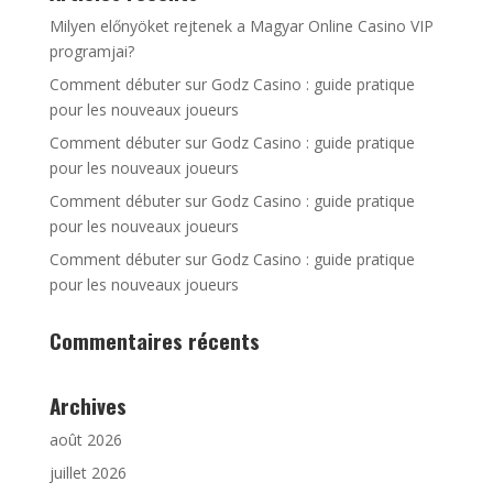
Milyen előnyöket rejtenek a Magyar Online Casino VIP
programjai?
Comment débuter sur Godz Casino : guide pratique
pour les nouveaux joueurs
Comment débuter sur Godz Casino : guide pratique
pour les nouveaux joueurs
Comment débuter sur Godz Casino : guide pratique
pour les nouveaux joueurs
Comment débuter sur Godz Casino : guide pratique
pour les nouveaux joueurs
Commentaires récents
Archives
août 2026
juillet 2026