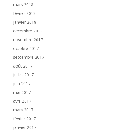
mars 2018
février 2018
janvier 2018
décembre 2017
novembre 2017
octobre 2017
septembre 2017
août 2017
juillet 2017
juin 2017
mai 2017
avril 2017
mars 2017
février 2017
janvier 2017