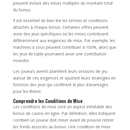
peuvent inclure des mises multiples du montant total
du bonus.
Il est essentiel de bien lire les termes et conditions
attachés à chaque bonus. Certaines offres peuvent
avoir des jeux spécifiques où les mises contribuent
différemment aux exigences de mise. Par exemple, les
machines à sous peuvent contribuer à 100%, alors que
les jeux de table pourraient avoir une contribution
moindre.
Les joueurs avertis planifient leurs sessions de jeu
autour de ces exigences et ajustent leurs stratégies en
fonction des jeux qui confèrent le plus d’avantages
pour les libérer.
Comprendre les Conditions de Mise
Les conditions de mise sont un aspect inévitable des
bonus de casino en ligne. Par définition, elles indiquent
combien un joueur doit miser avant de pouvoir retirer
les fonds associés au bonus. Une condition de mise