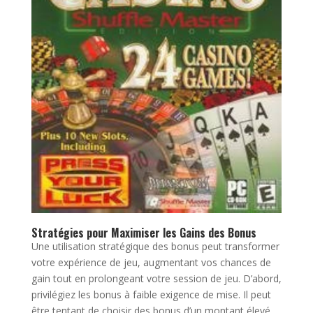
Stratégies pour Maximiser les Gains des Bonus
Une utilisation stratégique des bonus peut transformer
votre expérience de jeu, augmentant vos chances de
gain tout en prolongeant votre session de jeu. D’abord,
privilégiez les bonus à faible exigence de mise. Il peut
être tentant de choisir des bonus d’un montant élevé,