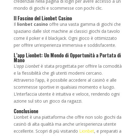
credenziali nella pagina di login per avere accesso a un
mondo di giochi e scommesse con pochi clic.
Il Fascino del Lionbet Casino
Il
lionbet casino
offre una vasta gamma di giochi che
spaziano dalle slot machine ai classici giochi da tavolo
come il poker e il blackjack. Ogni gioco è ottimizzato
per offrire un’esperienza immersiva e soddisfacente.
L’app Lionbet: Un Mondo di Opportunità a Portata di
Mano
L’
app Lionbet
è stata progettata per offrire la comodità
e la flessibilità che gli utenti moderni cercano.
Attraverso l’app, è possibile accedere al casinò e alle
scommesse sportive in qualsiasi momento e luogo.
L’interfaccia utente è intuitiva e veloce, rendendo ogni
azione sul sito un gioco da ragazzi.
Conclusione
Lionbet è una piattaforma che offre non solo giochi da
casinò di alta qualità ma anche un’esperienza utente
eccellente. Scopri di più visitando
Lionbet
, e preparati a