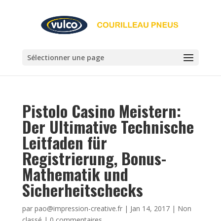
Sélectionner une page
Pistolo Casino Meistern:
Der Ultimative Technische
Leitfaden für
Registrierung, Bonus-
Mathematik und
Sicherheitschecks
par
pao@impression-creative.fr
|
Jan 14, 2017
|
Non
classé
|
0 commentaires