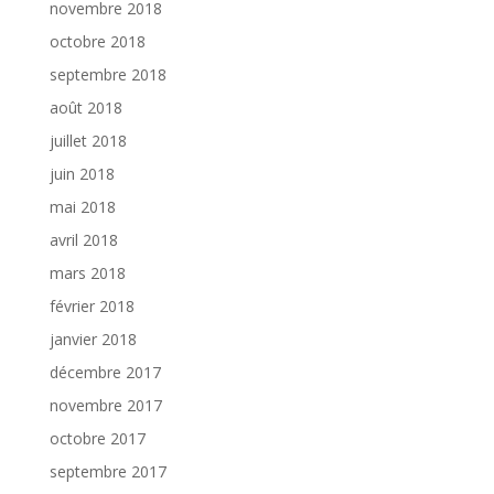
novembre 2018
octobre 2018
septembre 2018
août 2018
juillet 2018
juin 2018
mai 2018
avril 2018
mars 2018
février 2018
janvier 2018
décembre 2017
novembre 2017
octobre 2017
septembre 2017