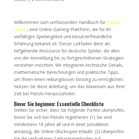
Willkommen zum umfassenden Handbuch für
Pistolo
casino
, eine Online-Gaming-Plattform, die für ihr
vielfältiges Spielangebot und benutzerfreundliche
Erfahrung bekannt ist. Dieser Leitfaden dient als
tiefgehende Ressource für deutsche Spieler, die alles
von der Anmeldung bis zu fortgeschrittenen Strategien
verstehen möchten. Wir integrieren technische Details,
mathematische Berechnungen und praktische Tipps,
um Ihnen einen reibungslosen Einstieg zu ermöglichen.
Nutzen Sie diese Anleitung, um das Maximum aus Ihrer
Zeit bei Pistolo herauszuholen.
Bevor Sie beginnen: Essentielle Checkliste
Stellen Sie sicher, dass Sie folgende Punkte überprüfen,
bevor Sie sich bei Pistolo registrieren: (1) Sie sind
mindestens 18 Jahre alt und in einer Jurisdiktion
ansässig, die Online-Glücksspiel erlaubt. (2) Überprüfen
Sie die verfügbaren Zahlungsmethoden auf