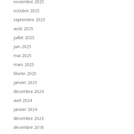
novembre 2025
octobre 2025
septembre 2025
août 2025
juillet 2025
juin 2025
mai 2025
mars 2025
février 2025
janvier 2025
décembre 2024
avril 2024
janvier 2024
décembre 2023
décembre 2018