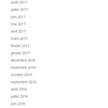
août 2017
juillet 2017
juin 2017
mai 2017
avril 2017
mars 2017
février 2017
janvier 2017
décembre 2016
novembre 2016
octobre 2016
septembre 2016
août 2016
juillet 2016
juin 2016