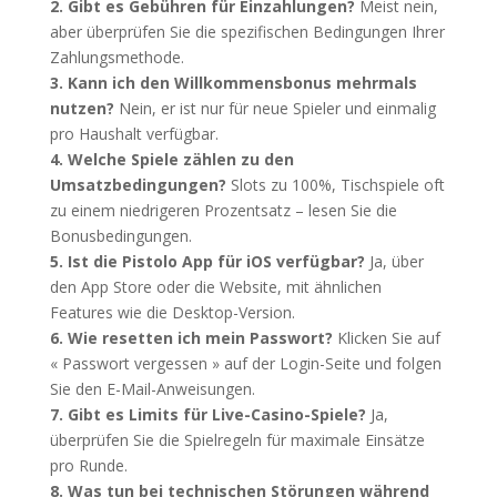
2. Gibt es Gebühren für Einzahlungen?
Meist nein,
aber überprüfen Sie die spezifischen Bedingungen Ihrer
Zahlungsmethode.
3. Kann ich den Willkommensbonus mehrmals
nutzen?
Nein, er ist nur für neue Spieler und einmalig
pro Haushalt verfügbar.
4. Welche Spiele zählen zu den
Umsatzbedingungen?
Slots zu 100%, Tischspiele oft
zu einem niedrigeren Prozentsatz – lesen Sie die
Bonusbedingungen.
5. Ist die Pistolo App für iOS verfügbar?
Ja, über
den App Store oder die Website, mit ähnlichen
Features wie die Desktop-Version.
6. Wie resetten ich mein Passwort?
Klicken Sie auf
« Passwort vergessen » auf der Login-Seite und folgen
Sie den E-Mail-Anweisungen.
7. Gibt es Limits für Live-Casino-Spiele?
Ja,
überprüfen Sie die Spielregeln für maximale Einsätze
pro Runde.
8. Was tun bei technischen Störungen während