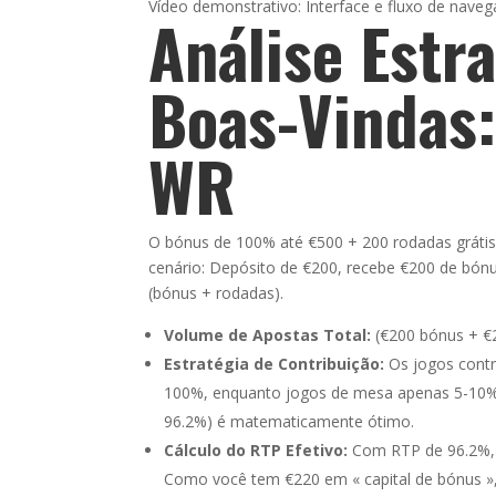
Vídeo demonstrativo: Interface e fluxo de nave
Análise Estr
Boas-Vindas
WR
O bónus de 100% até €500 + 200 rodadas gráti
cenário: Depósito de €200, recebe €200 de bón
(bónus + rodadas).
Volume de Apostas Total:
(€200 bónus + €2
Estratégia de Contribuição:
Os jogos contr
100%, enquanto jogos de mesa apenas 5-10%
96.2%) é matematicamente ótimo.
Cálculo do RTP Efetivo:
Com RTP de 96.2%, a
Como você tem €220 em « capital de bónus », 