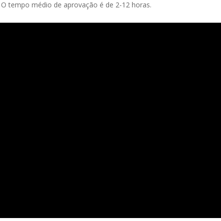
is. O tempo médio de aprovação é de 2-12 horas.