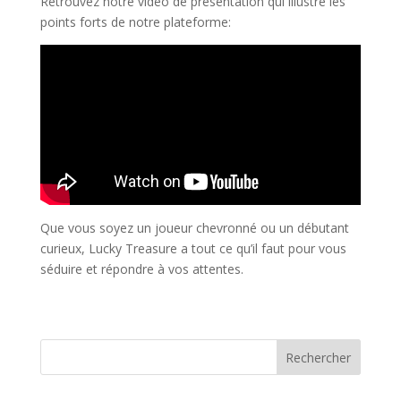
Retrouvez notre vidéo de présentation qui illustre les
points forts de notre plateforme:
Que vous soyez un joueur chevronné ou un débutant
curieux, Lucky Treasure a tout ce qu’il faut pour vous
séduire et répondre à vos attentes.