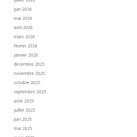
juin 2026
mai 2026
avril 2026
mars 2026
février 2026
janvier 2026
décembre 2025
novembre 2025
octobre 2025
septembre 2025
août 2025
juillet 2025
juin 2025
mai 2025