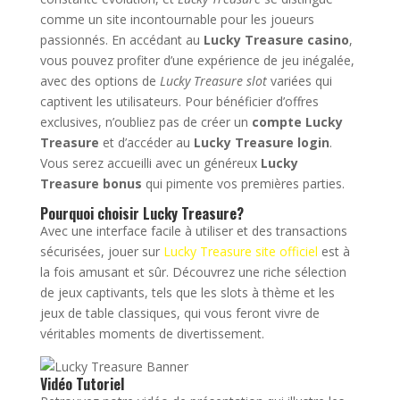
comme un site incontournable pour les joueurs
passionnés. En accédant au
Lucky Treasure casino
,
vous pouvez profiter d’une expérience de jeu inégalée,
avec des options de
Lucky Treasure slot
variées qui
captivent les utilisateurs. Pour bénéficier d’offres
exclusives, n’oubliez pas de créer un
compte Lucky
Treasure
et d’accéder au
Lucky Treasure login
.
Vous serez accueilli avec un généreux
Lucky
Treasure bonus
qui pimente vos premières parties.
Pourquoi choisir Lucky Treasure?
Avec une interface facile à utiliser et des transactions
sécurisées, jouer sur
Lucky Treasure site officiel
est à
la fois amusant et sûr. Découvrez une riche sélection
de jeux captivants, tels que les slots à thème et les
jeux de table classiques, qui vous feront vivre de
véritables moments de divertissement.
Vidéo Tutoriel