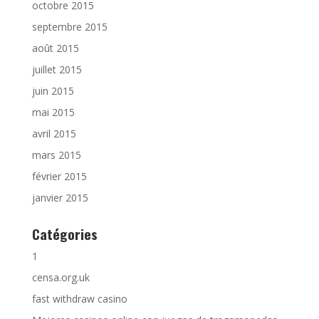
octobre 2015
septembre 2015
août 2015
juillet 2015
juin 2015
mai 2015
avril 2015
mars 2015
février 2015
janvier 2015
Catégories
1
censa.org.uk
fast withdraw casino