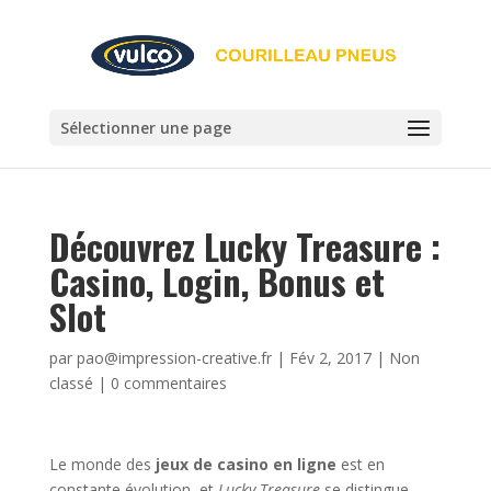
Sélectionner une page
Découvrez Lucky Treasure :
Casino, Login, Bonus et
Slot
par
pao@impression-creative.fr
|
Fév 2, 2017
|
Non
classé
|
0 commentaires
Le monde des
jeux de casino en ligne
est en
constante évolution, et
Lucky Treasure
se distingue