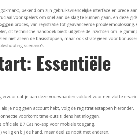
 gokmarkt, bekend om zijn gebruiksvriendelijke interface en brede a
cruciaal voor spelers om snel aan de slag te kunnen gaan, en deze gid
loggen
proces, van registratie tot geavanceerde probleemoplossing. 
er, dit technische handboek biedt uitgebreide inzichten om je gaming
elen niet alleen de basisstappen, maar ook strategieën voor bonusse
bleshooting-scenario’s.
tart: Essentiële
rg ervoor dat je aan deze voorwaarden voldoet voor een vlotte ervari
 als je nog geen account hebt, volg de registratiestappen hieronder.
 connectie voorkomt time-outs tijdens het inloggen.
de officiële B7 Casino-app voor mobiele toegang.
veilig en bij de hand, maar deel ze nooit met anderen.