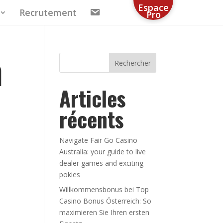
Espace
C
Recrutement
Pro
o
n
t
a
c
n
t
Articles
récents
Navigate Fair Go Casino
Australia: your guide to live
dealer games and exciting
pokies
Willkommensbonus bei Top
Casino Bonus Österreich: So
maximieren Sie Ihren ersten