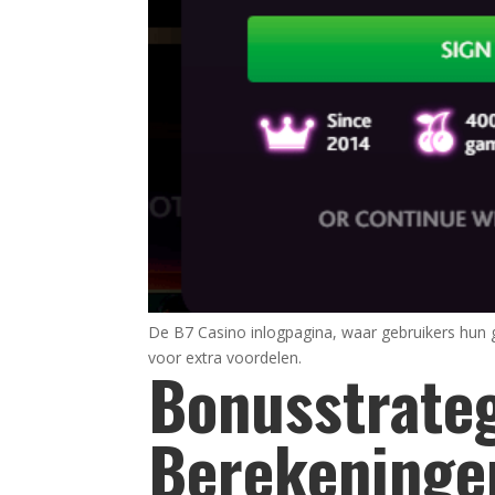
De B7 Casino inlogpagina, waar gebruikers hu
voor extra voordelen.
Bonusstrate
Berekeninge