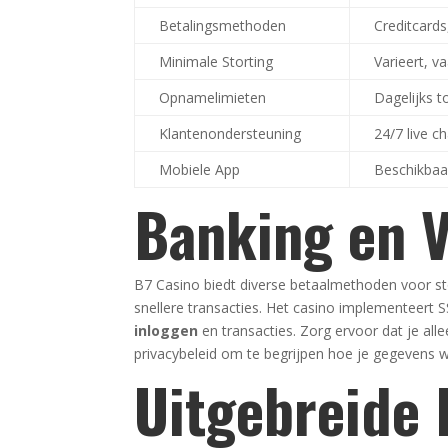
Betalingsmethoden
Creditcards,
Minimale Storting
Varieert, v
Opnamelimieten
Dagelijks t
Klantenondersteuning
24/7 live c
Mobiele App
Beschikbaar
Banking en V
B7 Casino biedt diverse betaalmethoden voor st
snellere transacties. Het casino implementeert
inloggen
en transacties. Zorg ervoor dat je alle
privacybeleid om te begrijpen hoe je gegevens 
Uitgebreide