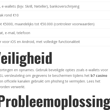
 e-wallets (bijv. Skrill, Neteller), bankoverschrijving
aak rond €10
ot €5000, maandelijks tot €50.000 (controleer voorwaarden)
hat, e-mail, telefoon
 voor iOS en Android, met volledige functionaliteit
eiligheid
ortingen en opnames. Gebruik beveiligde opties zoals e-wallets voor
 SSL-versleuteling om gegevens te beschermen tijdens het
b7 casino
en officiële kanalen gebruikt om phishing te vermijden. Lees het
worden verwerkt.
 Probleemoplossin