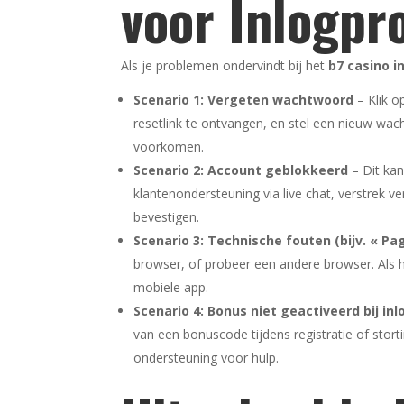
voor Inlogp
Als je problemen ondervindt bij het
b7 casino i
Scenario 1: Vergeten wachtwoord
– Klik o
resetlink te ontvangen, en stel een nieuw w
voorkomen.
Scenario 2: Account geblokkeerd
– Dit kan
klantenondersteuning via live chat, verstrek ve
bevestigen.
Scenario 3: Technische fouten (bijv. « Pa
browser, of probeer een andere browser. Als h
mobiele app.
Scenario 4: Bonus niet geactiveerd bij in
van een bonuscode tijdens registratie of st
ondersteuning voor hulp.