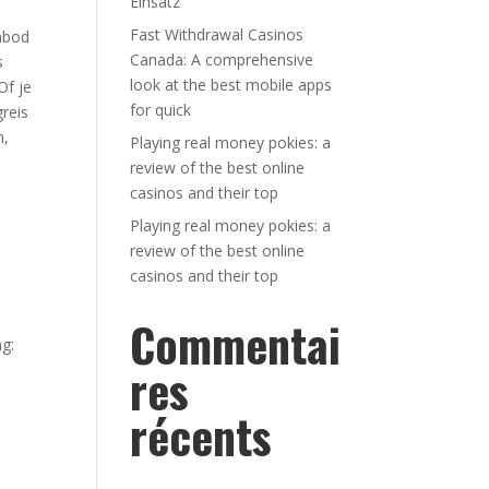
Einsatz
Fast Withdrawal Casinos
anbod
Canada: A comprehensive
s
look at the best mobile apps
Of je
for quick
reis
n,
Playing real money pokies: a
review of the best online
casinos and their top
Playing real money pokies: a
review of the best online
casinos and their top
Commentai
ng:
res
récents