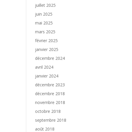
juillet 2025
juin 2025
mai 2025
mars 2025
février 2025
janvier 2025
décembre 2024
avril 2024
janvier 2024
décembre 2023
décembre 2018
novembre 2018
octobre 2018
septembre 2018
août 2018