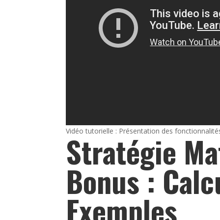
Vidéo tutorielle : Présentation des fonctionnalités 
Stratégie M
Bonus : Calcu
Exemples