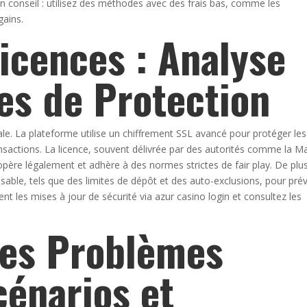
). Un conseil : utilisez des méthodes avec des frais bas, comme les
gains.
Licences : Analyse
es de Protection
ale. La plateforme utilise un chiffrement SSL avancé pour protéger les
nsactions. La licence, souvent délivrée par des autorités comme la Ma
père légalement et adhère à des normes strictes de fair play. De plus
able, tels que des limites de dépôt et des auto-exclusions, pour prév
nt les mises à jour de sécurité via azur casino login et consultez les
es Problèmes
cénarios et