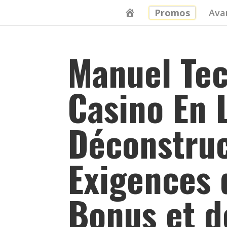
A
Promos
Ava
c
c
u
e
i
Manuel Tec
l
Casino En 
Déconstruc
Exigences 
Bonus et d