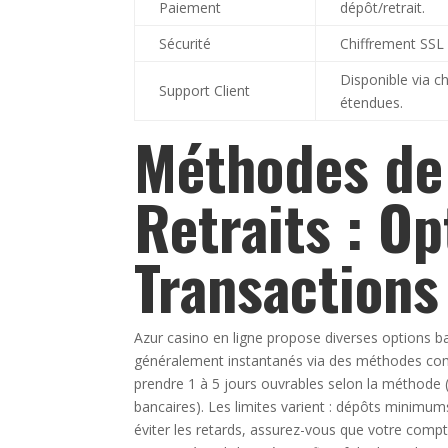
Paiement
dépôt/retrait.
Sécurité
Chiffrement SSL 2
Disponible via c
Support Client
étendues.
Méthodes de
Retraits : O
Transactions
Azur casino en ligne propose diverses options ban
généralement instantanés via des méthodes comm
prendre 1 à 5 jours ouvrables selon la méthode (
bancaires). Les limites varient : dépôts minimu
éviter les retards, assurez-vous que votre compt