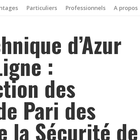
ntages
Particuliers
Professionnels
A propos
hnique d’Azur
Ligne :
tion des
de Pari des
e la Sécurité de