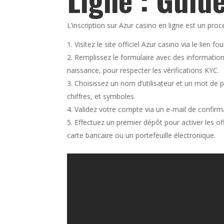
L’inscription sur Azur casino en ligne est un pro
Visitez le site officiel Azur casino via le lien f
Remplissez le formulaire avec des informations
naissance, pour respecter les vérifications KYC.
Choisissez un nom d’utilisateur et un mot de p
chiffres, et symboles.
Validez votre compte via un e-mail de confirm
Effectuez un premier dépôt pour activer les 
carte bancaire ou un portefeuille électronique.