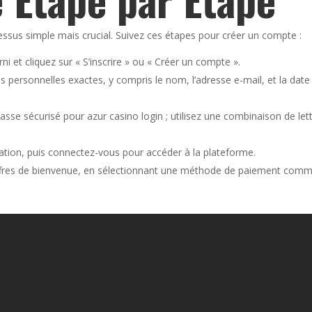
cessus simple mais crucial. Suivez ces étapes pour créer un compte :
ourni et cliquez sur « S’inscrire » ou « Créer un compte ».
 personnelles exactes, y compris le nom, l’adresse e-mail, et la date
asse sécurisé pour azur casino login ; utilisez une combinaison de lett
ation, puis connectez-vous pour accéder à la plateforme.
offres de bienvenue, en sélectionnant une méthode de paiement comm