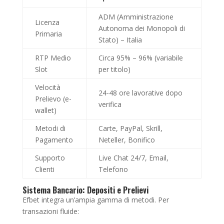
ADM (Amministrazione
Licenza
Autonoma dei Monopoli di
Primaria
Stato) – Italia
RTP Medio
Circa 95% – 96% (variabile
Slot
per titolo)
Velocità
24-48 ore lavorative dopo
Prelievo (e-
verifica
wallet)
Metodi di
Carte, PayPal, Skrill,
Pagamento
Neteller, Bonifico
Supporto
Live Chat 24/7, Email,
Clienti
Telefono
Sistema Bancario: Depositi e Prelievi
Efbet integra un’ampia gamma di metodi. Per
transazioni fluide: