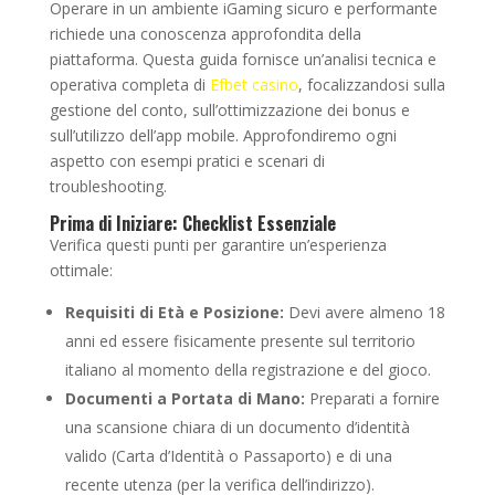
Operare in un ambiente iGaming sicuro e performante
richiede una conoscenza approfondita della
piattaforma. Questa guida fornisce un’analisi tecnica e
operativa completa di
Efbet casino
, focalizzandosi sulla
gestione del conto, sull’ottimizzazione dei bonus e
sull’utilizzo dell’app mobile. Approfondiremo ogni
aspetto con esempi pratici e scenari di
troubleshooting.
Prima di Iniziare: Checklist Essenziale
Verifica questi punti per garantire un’esperienza
ottimale:
Requisiti di Età e Posizione:
Devi avere almeno 18
anni ed essere fisicamente presente sul territorio
italiano al momento della registrazione e del gioco.
Documenti a Portata di Mano:
Preparati a fornire
una scansione chiara di un documento d’identità
valido (Carta d’Identità o Passaporto) e di una
recente utenza (per la verifica dell’indirizzo).