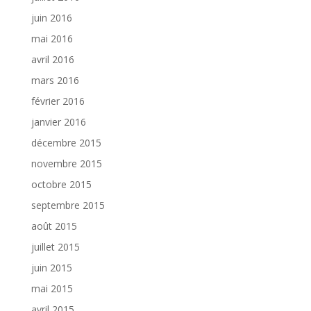
juin 2016
mai 2016
avril 2016
mars 2016
février 2016
janvier 2016
décembre 2015
novembre 2015
octobre 2015
septembre 2015
août 2015
juillet 2015
juin 2015
mai 2015
avril 2015