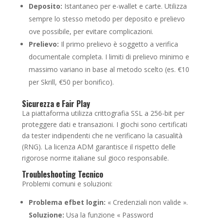
Deposito:
Istantaneo per e-wallet e carte. Utilizza
sempre lo stesso metodo per deposito e prelievo
ove possibile, per evitare complicazioni.
Prelievo:
Il primo prelievo è soggetto a verifica
documentale completa. I limiti di prelievo minimo e
massimo variano in base al metodo scelto (es. €10
per Skrill, €50 per bonifico).
Sicurezza e Fair Play
La piattaforma utilizza crittografia SSL a 256-bit per
proteggere dati e transazioni. I giochi sono certificati
da tester indipendenti che ne verificano la casualità
(RNG). La licenza ADM garantisce il rispetto delle
rigorose norme italiane sul gioco responsabile.
Troubleshooting Tecnico
Problemi comuni e soluzioni:
Problema
efbet login
:
« Credenziali non valide ».
Soluzione:
Usa la funzione « Password