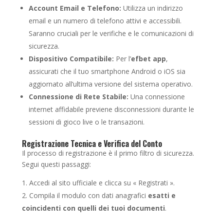
Account Email e Telefono:
Utilizza un indirizzo
email e un numero di telefono attivi e accessibili.
Saranno cruciali per le verifiche e le comunicazioni di
sicurezza.
Dispositivo Compatibile:
Per l’
efbet app
,
assicurati che il tuo smartphone Android o iOS sia
aggiornato all’ultima versione del sistema operativo.
Connessione di Rete Stabile:
Una connessione
internet affidabile previene disconnessioni durante le
sessioni di gioco live o le transazioni.
Registrazione Tecnica e Verifica del Conto
Il processo di registrazione è il primo filtro di sicurezza.
Segui questi passaggi:
Accedi al sito ufficiale e clicca su « Registrati ».
Compila il modulo con dati anagrafici
esatti e
coincidenti con quelli dei tuoi documenti
.