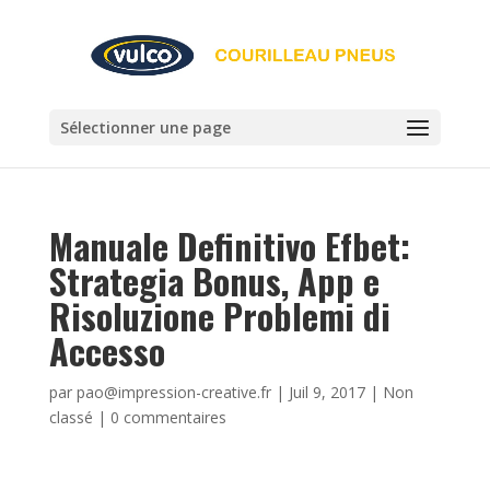
Sélectionner une page
Manuale Definitivo Efbet:
Strategia Bonus, App e
Risoluzione Problemi di
Accesso
par
pao@impression-creative.fr
|
Juil 9, 2017
|
Non
classé
|
0 commentaires