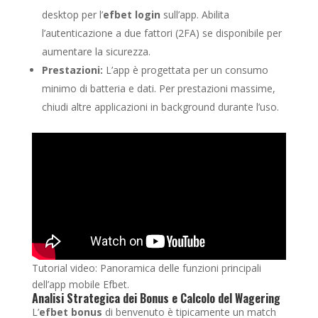
desktop per l’
efbet login
sull’app. Abilita
l’autenticazione a due fattori (2FA) se disponibile per
aumentare la sicurezza.
Prestazioni:
L’app è progettata per un consumo
minimo di batteria e dati. Per prestazioni massime,
chiudi altre applicazioni in background durante l’uso.
Tutorial video: Panoramica delle funzioni principali
dell’app mobile Efbet.
Analisi Strategica dei Bonus e Calcolo del Wagering
L’
efbet bonus
di benvenuto è tipicamente un match