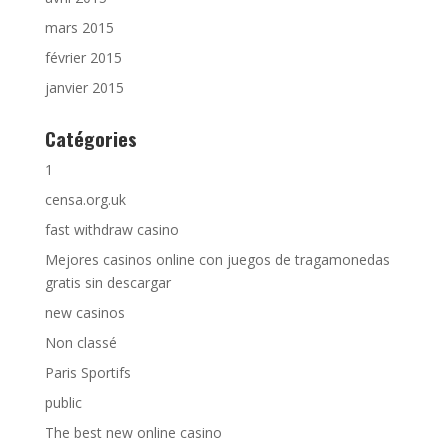
mars 2015
février 2015
janvier 2015
Catégories
1
censa.org.uk
fast withdraw casino
Mejores casinos online con juegos de tragamonedas
gratis sin descargar
new casinos
Non classé
Paris Sportifs
public
The best new online casino