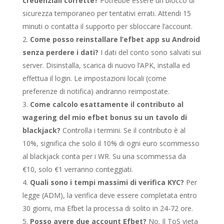
credenziali corrette?
Potrebbe essere un blocco di
sicurezza temporaneo per tentativi errati. Attendi 15
minuti o contatta il supporto per sbloccare l’account.
Come posso reinstallare l’
efbet app
su Android
senza perdere i dati?
I dati del conto sono salvati sui
server. Disinstalla, scarica di nuovo l’APK, installa ed
effettua il login. Le impostazioni locali (come
preferenze di notifica) andranno reimpostate.
Come calcolo esattamente il contributo al
wagering del mio
efbet bonus
su un tavolo di
blackjack?
Controlla i termini. Se il contributo è al
10%, significa che solo il 10% di ogni euro scommesso
al blackjack conta per i WR. Su una scommessa da
€10, solo €1 verranno conteggiati.
Quali sono i tempi massimi di verifica KYC?
Per
legge (ADM), la verifica deve essere completata entro
30 giorni, ma Efbet la processa di solito in 24-72 ore.
Posso avere due account Efbet?
No. Il ToS vieta