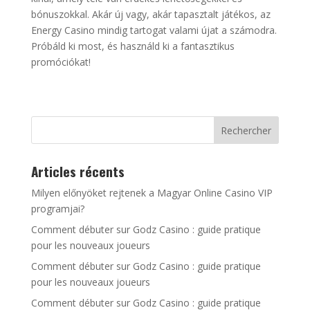
bónuszokkal. Akár új vagy, akár tapasztalt játékos, az
Energy Casino mindig tartogat valami újat a számodra.
Próbáld ki most, és használd ki a fantasztikus
promóciókat!
Articles récents
Milyen előnyöket rejtenek a Magyar Online Casino VIP
programjai?
Comment débuter sur Godz Casino : guide pratique
pour les nouveaux joueurs
Comment débuter sur Godz Casino : guide pratique
pour les nouveaux joueurs
Comment débuter sur Godz Casino : guide pratique