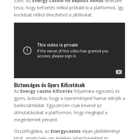
szert. Az
Energy casino no deposit bonus
lehetővé
teszi, hogy befizetés nélkül próbáld ki a platformot, így
kockázat nélkül élvezheted a játékokat.
Biztonságos és Gyors Kifizetések
Az
Energy casino kifizetés
folyamata egyszerű és
gyors, biztosítva, hogy a nyereményeid hamar elérjék a
bankszámládat. Egyszerűen csak kövesd az
útmutatásokat a platformon, hogy megkapd a
megérdemelt pénzed.
Összefoglalva, az
Energycasino
olyan játékélményt
kínál, amely tele van érdekes lehetőségekkel és