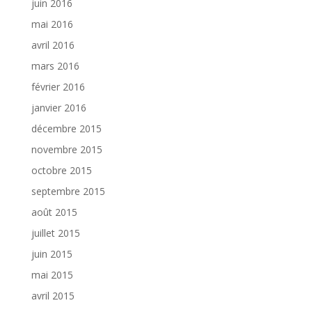
juin 2016
mai 2016
avril 2016
mars 2016
février 2016
janvier 2016
décembre 2015
novembre 2015
octobre 2015
septembre 2015
août 2015
juillet 2015
juin 2015
mai 2015
avril 2015