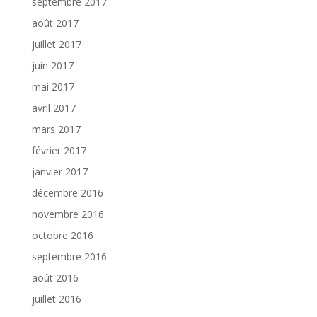
septembre 2017
août 2017
juillet 2017
juin 2017
mai 2017
avril 2017
mars 2017
février 2017
janvier 2017
décembre 2016
novembre 2016
octobre 2016
septembre 2016
août 2016
juillet 2016