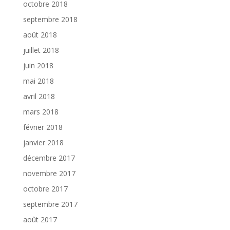
octobre 2018
septembre 2018
août 2018
juillet 2018
juin 2018
mai 2018
avril 2018
mars 2018
février 2018
janvier 2018
décembre 2017
novembre 2017
octobre 2017
septembre 2017
août 2017