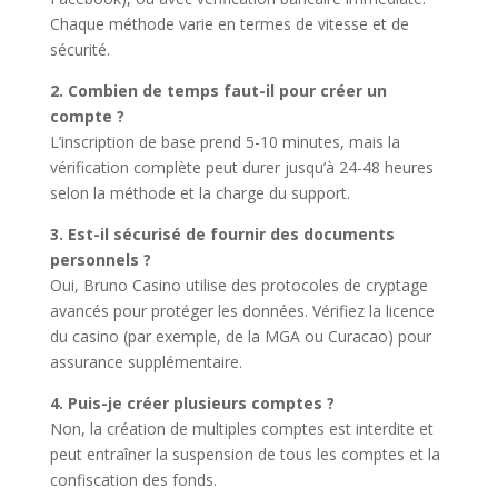
Chaque méthode varie en termes de vitesse et de
sécurité.
2. Combien de temps faut-il pour créer un
compte ?
L’inscription de base prend 5-10 minutes, mais la
vérification complète peut durer jusqu’à 24-48 heures
selon la méthode et la charge du support.
3. Est-il sécurisé de fournir des documents
personnels ?
Oui, Bruno Casino utilise des protocoles de cryptage
avancés pour protéger les données. Vérifiez la licence
du casino (par exemple, de la MGA ou Curacao) pour
assurance supplémentaire.
4. Puis-je créer plusieurs comptes ?
Non, la création de multiples comptes est interdite et
peut entraîner la suspension de tous les comptes et la
confiscation des fonds.