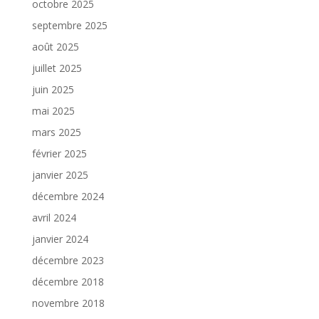
octobre 2025
septembre 2025
août 2025
juillet 2025
juin 2025
mai 2025
mars 2025
février 2025
janvier 2025
décembre 2024
avril 2024
janvier 2024
décembre 2023
décembre 2018
novembre 2018