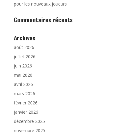
pour les nouveaux joueurs
Commentaires récents
Archives
août 2026
juillet 2026
juin 2026
mai 2026
avril 2026
mars 2026
février 2026
janvier 2026
décembre 2025
novembre 2025