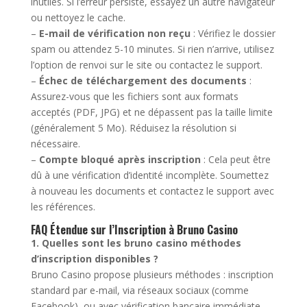
inutiles. Si l’erreur persiste, essayez un autre navigateur
ou nettoyez le cache.
–
E-mail de vérification non reçu
: Vérifiez le dossier
spam ou attendez 5-10 minutes. Si rien n’arrive, utilisez
l’option de renvoi sur le site ou contactez le support.
–
Échec de téléchargement des documents
:
Assurez-vous que les fichiers sont aux formats
acceptés (PDF, JPG) et ne dépassent pas la taille limite
(généralement 5 Mo). Réduisez la résolution si
nécessaire.
–
Compte bloqué après inscription
: Cela peut être
dû à une vérification d’identité incomplète. Soumettez
à nouveau les documents et contactez le support avec
les références.
FAQ Étendue sur l’Inscription à Bruno Casino
1. Quelles sont les
bruno casino méthodes
d’inscription
disponibles ?
Bruno Casino propose plusieurs méthodes : inscription
standard par e-mail, via réseaux sociaux (comme
Facebook), ou avec vérification bancaire immédiate.