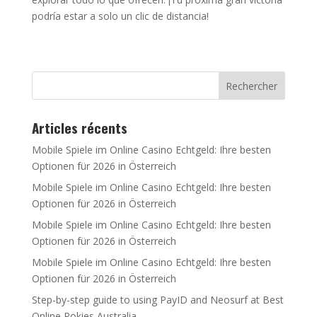
podría estar a solo un clic de distancia!
Articles récents
Mobile Spiele im Online Casino Echtgeld: Ihre besten
Optionen für 2026 in Österreich
Mobile Spiele im Online Casino Echtgeld: Ihre besten
Optionen für 2026 in Österreich
Mobile Spiele im Online Casino Echtgeld: Ihre besten
Optionen für 2026 in Österreich
Mobile Spiele im Online Casino Echtgeld: Ihre besten
Optionen für 2026 in Österreich
Step-by-step guide to using PayID and Neosurf at Best
Online Pokies Australia