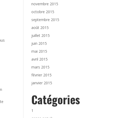
novembre 2015
octobre 2015
septembre 2015
août 2015
juillet 2015
nus
juin 2015
mai 2015
avril 2015
mars 2015
février 2015
janvier 2015
en
Catégories
te
1