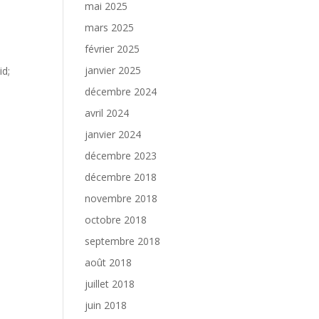
mai 2025
mars 2025
février 2025
janvier 2025
id;
décembre 2024
avril 2024
janvier 2024
décembre 2023
décembre 2018
novembre 2018
octobre 2018
septembre 2018
août 2018
juillet 2018
juin 2018