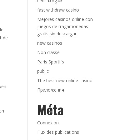
censa.org.uk
fast withdraw casino
Mejores casinos online con
juegos de tragamonedas
de
gratis sin descargar
t de
new casinos
Non classé
Paris Sportifs
3
public
The best new online casino
iken
Приложения
Méta
 en
Connexion
Flux des publications