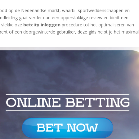
nbod op de Nederlandse markt, waarbij sportweddenschappen en
leiding gaat verder dan een oppervlakkige review en biedt een
n vlekkeloze
betcity inloggen
procedure tot het optimaliseren van
ent of een doorgewinterde gebruiker, deze gids helpt je het maximal