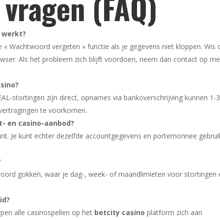
 vragen (FAQ)
 werkt?
de « Wachtwoord vergeten » functie als je gegevens niet kloppen. Wis 
wser. Als het probleem zich blijft voordoen, neem dan contact op me
asino?
AL-stortingen zijn direct, opnames via bankoverschrijving kunnen 1-
 vertragingen te voorkomen.
rt- en casino-aanbod?
count. Je kunt echter dezelfde accountgegevens en portemonnee gebru
?
twoord gokken, waar je dag-, week- of maandlimieten voor stortingen
id?
pen alle casinospellen op het
betcity casino
platform zich aan