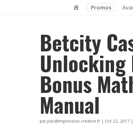
A
Promos
Ava
c
c
u
e
i
Betcity Ca
l
Unlocking 
Bonus Mat
Manual
par
pao@impression-creative.fr
|
Oct 22, 2017