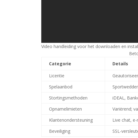
Video handleiding voor het downloaden en instal
Betc
Categorie
Details
Licentie
Geautoriseer
Spelaanbod
Sportweddens
Stortingsmethoden
iDEAL, Banko
Opnamelimieten
Variërend; v
Klantenondersteuning
Live chat, e-
Beveiliging
SSL-versleut