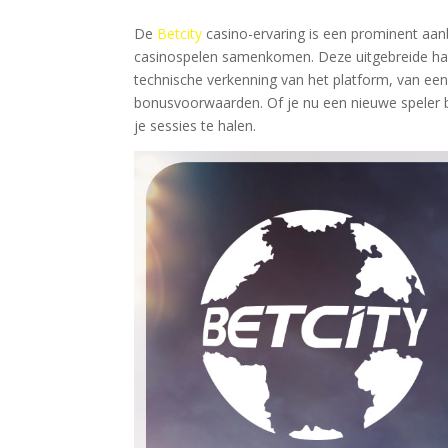
De
Betcity
casino-ervaring is een prominent aa
casinospelen samenkomen. Deze uitgebreide hand
technische verkenning van het platform, van ee
bonusvoorwaarden. Of je nu een nieuwe speler b
je sessies te halen.