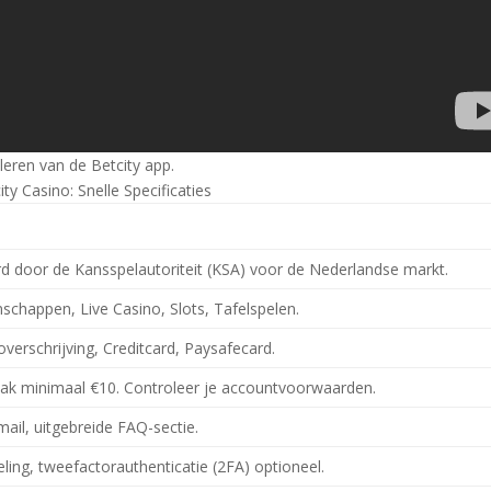
leren van de Betcity app.
ity Casino: Snelle Specificaties
d door de Kansspelautoriteit (KSA) voor de Nederlandse markt.
chappen, Live Casino, Slots, Tafelspelen.
verschrijving, Creditcard, Paysafecard.
aak minimaal €10. Controleer je accountvoorwaarden.
mail, uitgebreide FAQ-sectie.
eling, tweefactorauthenticatie (2FA) optioneel.