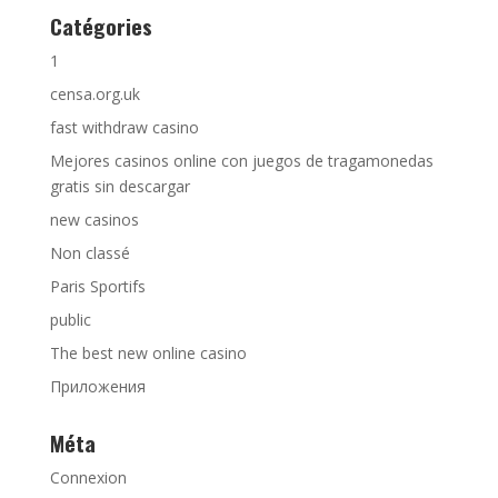
Catégories
1
censa.org.uk
fast withdraw casino
Mejores casinos online con juegos de tragamonedas
gratis sin descargar
new casinos
Non classé
Paris Sportifs
public
The best new online casino
Приложения
Méta
Connexion