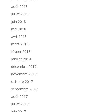
août 2018
juillet 2018
juin 2018
mai 2018
avril 2018
mars 2018
février 2018
janvier 2018
décembre 2017
novembre 2017
octobre 2017
septembre 2017
août 2017
juillet 2017
juin 2017