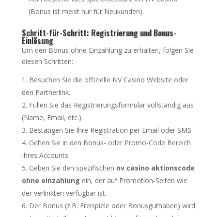
(Bonus ist meist nur für Neukunden).
Schritt-für-Schritt: Registrierung und Bonus-
Einlösung
Um den Bonus ohne Einzahlung zu erhalten, folgen Sie
diesen Schritten:
Besuchen Sie die offizielle NV Casino Website oder
den Partnerlink.
Füllen Sie das Registrierungsformular vollständig aus
(Name, Email, etc.).
Bestätigen Sie Ihre Registration per Email oder SMS.
Gehen Sie in den Bonus- oder Promo-Code Bereich
Ihres Accounts.
Geben Sie den spezifischen
nv casino aktionscode
ohne einzahlung
ein, der auf Promotion-Seiten wie
der verlinkten verfügbar ist.
Der Bonus (z.B. Freispiele oder Bonusguthaben) wird