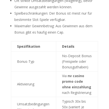
Oft strikte Umsatzbedingungen (Wagering), bevor
Gewinne ausgezahlt werden können.
Spielbeschränkungen: Der Bonus ist meist nur für
bestimmte Slot-Spiele verfügbar.
Maximaler Gewinnbetrag: Aus Gewinnen aus dem
Bonus gibt es häufig einen Cap.
Spezifikation
Details
No-Deposit Bonus
Bonus-Typ
(Freispiele oder
Bonusguthaben)
Via
nv casino
promo code
Aktivierung
ohne einzahlung
nach Registrierung
Typisch 30x bis
Umsatzbedingungen
50x (variiert je