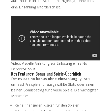
automatisch Ihrem Account hinzugefügt, ohne dass
eine Einzahlung erforderlich ist.
Video: Visuelle Anleitung zur Einlösung eines No-
Deposit-Bonus.
Key Features: Bonus und Spiele-Überblick
Der
nv casino bonus ohne einzahlung
typisch
umfasst Freispiele für ausgewählte Slots oder einen
kleinen Bonusbetrag für diverse Spiele. Die wichtigsten
Merkmale:
Keine finanziellen Risiken für den Spieler.