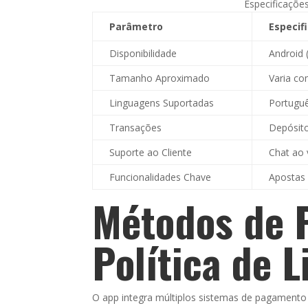
Especificações
Parâmetro
Especif
Disponibilidade
Android 
Tamanho Aproximado
Varia co
Linguagens Suportadas
Portuguê
Transações
Depósit
Suporte ao Cliente
Chat ao 
Funcionalidades Chave
Apostas 
Métodos de 
Política de L
O app integra múltiplos sistemas de pagamento