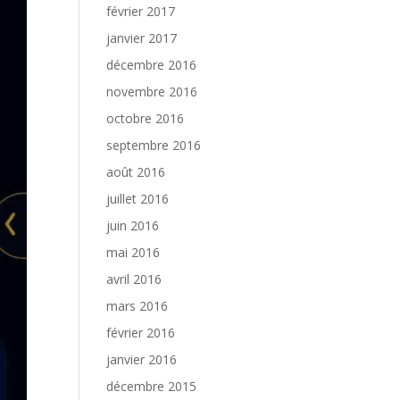
février 2017
janvier 2017
décembre 2016
novembre 2016
octobre 2016
septembre 2016
août 2016
juillet 2016
juin 2016
mai 2016
avril 2016
mars 2016
février 2016
janvier 2016
décembre 2015