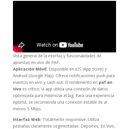
Vista general de la interfaz y funcionalidades de
apuestas en vivo de PAF.
Aplicación Móvil:
Disponible en iOS (App Store) y
Android (Google Play). Ofrece notificaciones push para
eventos en vivo y cash-out. El rendimiento en
paf en
vivo
es crítico; la app utiliza una conexión de datos
optimizada para minimizar el lag. Para una experiencia
óptima, se recomienda una conexión estable de al
menos 5 Mbps.
Interfaz Web:
Totalmente responsive. Utiliza
pestañas claramente segmentadas: Deportes, En Vivo,