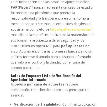
En el nicho técnico de las casas de apuestas online,
PAF
(Players’ Finance) representa un caso de estudio
fascinante: una plataforma que prioriza la
responsabilidad y la transparencia en un entorno a
menudo opaco. Este manual exhaustivo desglosa el
ecosistema completo de
https://paf-es.es/apuestas/
,
más allá de la superficie, analizando la matemática de
sus bonos, la arquitectura de su seguridad y los
procedimientos operativos para
paf apuestas en
vivo
. Aquí no encontrarás promesas huecas, sino un
análisis forense diseñado para el usuario informado
que valora el control y la claridad por encima del
bombo publicitario.
Antes de Empezar: Lista de Verificación del
Apostador Informado
Acceder a
paf casa de apuestas
requiere
preparación. Esta checklist técnica es prerrequisito
esencial.
Verificación de Elegibilidad:
Confirma tu ubicación