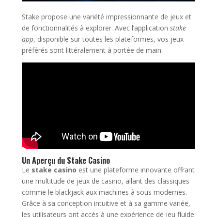
Stake propose une variété impressionnante de jeux et
de fonctionnalités à explorer. Avec l’application
stake
app
, disponible sur toutes les plateformes, vos jeux
préférés sont littéralement à portée de main.
Un Aperçu du Stake Casino
Le
stake casino
est une plateforme innovante offrant
une multitude de jeux de casino, allant des classiques
comme le blackjack aux machines à sous modernes.
Grâce à sa conception intuitive et à sa gamme variée,
les utilisateurs ont accès à une expérience de jeu fluide