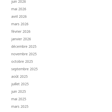
juin 2026
mai 2026
avril 2026
mars 2026
février 2026
janvier 2026
décembre 2025
novembre 2025
octobre 2025
septembre 2025
août 2025
juillet 2025
juin 2025
mai 2025
mars 2025