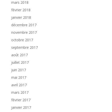
mars 2018
février 2018
janvier 2018
décembre 2017
novembre 2017
octobre 2017
septembre 2017
août 2017
juillet 2017
juin 2017
mai 2017
avril 2017
mars 2017
février 2017
janvier 2017