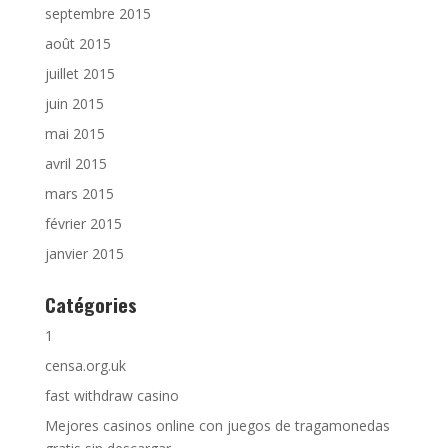
septembre 2015
août 2015
juillet 2015
juin 2015
mai 2015
avril 2015
mars 2015
février 2015
janvier 2015
Catégories
1
censa.org.uk
fast withdraw casino
Mejores casinos online con juegos de tragamonedas