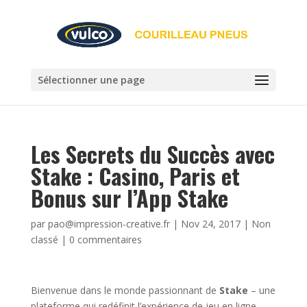
Sélectionner une page
Les Secrets du Succès avec
Stake : Casino, Paris et
Bonus sur l’App Stake
par
pao@impression-creative.fr
|
Nov 24, 2017
|
Non
classé
|
0 commentaires
Bienvenue dans le monde passionnant de
Stake
– une
plateforme qui redéfinit l’expérience de jeu en ligne.