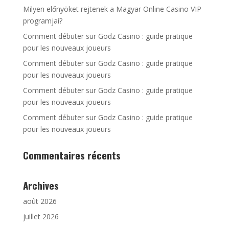
Milyen előnyöket rejtenek a Magyar Online Casino VIP
programjai?
Comment débuter sur Godz Casino : guide pratique
pour les nouveaux joueurs
Comment débuter sur Godz Casino : guide pratique
pour les nouveaux joueurs
Comment débuter sur Godz Casino : guide pratique
pour les nouveaux joueurs
Comment débuter sur Godz Casino : guide pratique
pour les nouveaux joueurs
Commentaires récents
Archives
août 2026
juillet 2026