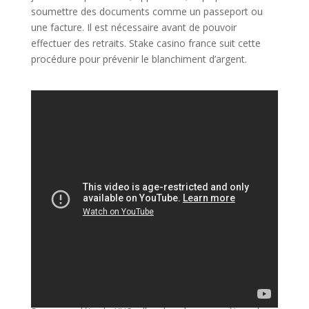
soumettre des documents comme un passeport ou
une facture. Il est nécessaire avant de pouvoir
effectuer des retraits. Stake casino france suit cette
procédure pour prévenir le blanchiment d’argent.