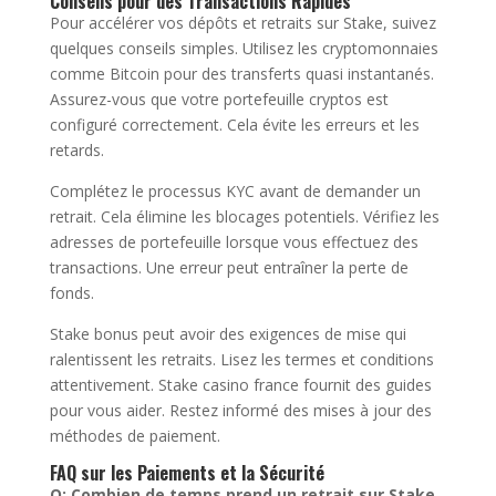
Conseils pour des Transactions Rapides
Pour accélérer vos dépôts et retraits sur Stake, suivez
quelques conseils simples. Utilisez les cryptomonnaies
comme Bitcoin pour des transferts quasi instantanés.
Assurez-vous que votre portefeuille cryptos est
configuré correctement. Cela évite les erreurs et les
retards.
Complétez le processus KYC avant de demander un
retrait. Cela élimine les blocages potentiels. Vérifiez les
adresses de portefeuille lorsque vous effectuez des
transactions. Une erreur peut entraîner la perte de
fonds.
Stake bonus peut avoir des exigences de mise qui
ralentissent les retraits. Lisez les termes et conditions
attentivement. Stake casino france fournit des guides
pour vous aider. Restez informé des mises à jour des
méthodes de paiement.
FAQ sur les Paiements et la Sécurité
Q: Combien de temps prend un retrait sur Stake