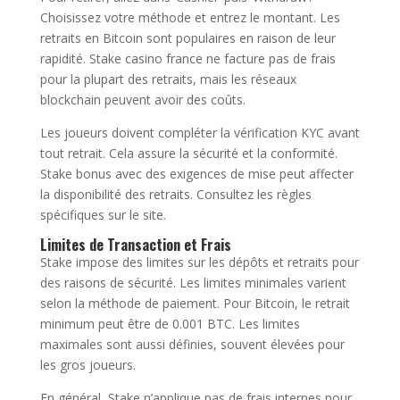
Choisissez votre méthode et entrez le montant. Les
retraits en Bitcoin sont populaires en raison de leur
rapidité. Stake casino france ne facture pas de frais
pour la plupart des retraits, mais les réseaux
blockchain peuvent avoir des coûts.
Les joueurs doivent compléter la vérification KYC avant
tout retrait. Cela assure la sécurité et la conformité.
Stake bonus avec des exigences de mise peut affecter
la disponibilité des retraits. Consultez les règles
spécifiques sur le site.
Limites de Transaction et Frais
Stake impose des limites sur les dépôts et retraits pour
des raisons de sécurité. Les limites minimales varient
selon la méthode de paiement. Pour Bitcoin, le retrait
minimum peut être de 0.001 BTC. Les limites
maximales sont aussi définies, souvent élevées pour
les gros joueurs.
En général, Stake n’applique pas de frais internes pour