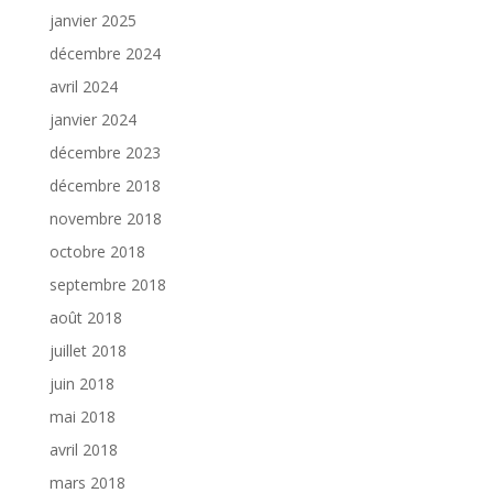
janvier 2025
décembre 2024
avril 2024
janvier 2024
décembre 2023
décembre 2018
novembre 2018
octobre 2018
septembre 2018
août 2018
juillet 2018
juin 2018
mai 2018
avril 2018
mars 2018