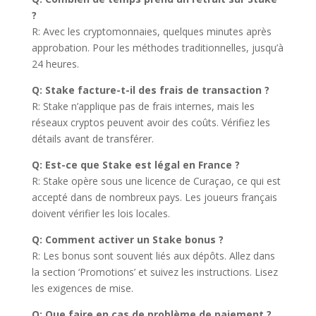
?
R: Avec les cryptomonnaies, quelques minutes après
approbation. Pour les méthodes traditionnelles, jusqu’à
24 heures.
Q: Stake facture-t-il des frais de transaction ?
R: Stake n’applique pas de frais internes, mais les
réseaux cryptos peuvent avoir des coûts. Vérifiez les
détails avant de transférer.
Q: Est-ce que Stake est légal en France ?
R: Stake opère sous une licence de Curaçao, ce qui est
accepté dans de nombreux pays. Les joueurs français
doivent vérifier les lois locales.
Q: Comment activer un Stake bonus ?
R: Les bonus sont souvent liés aux dépôts. Allez dans
la section ‘Promotions’ et suivez les instructions. Lisez
les exigences de mise.
Q: Que faire en cas de problème de paiement ?