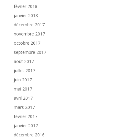
février 2018
janvier 2018
décembre 2017
novembre 2017
octobre 2017
septembre 2017
août 2017
juillet 2017
juin 2017
mai 2017
avril 2017
mars 2017
février 2017
janvier 2017
décembre 2016