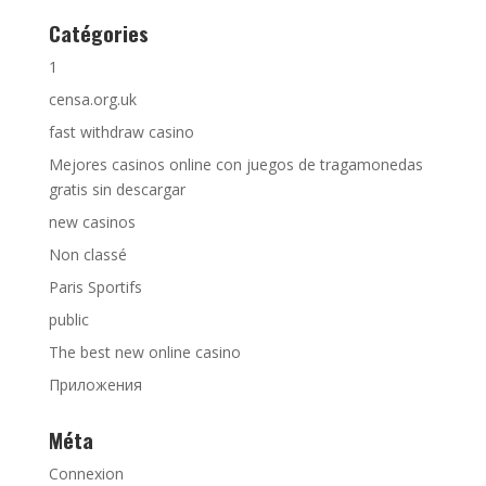
Catégories
1
censa.org.uk
fast withdraw casino
Mejores casinos online con juegos de tragamonedas
gratis sin descargar
new casinos
Non classé
Paris Sportifs
public
The best new online casino
Приложения
Méta
Connexion