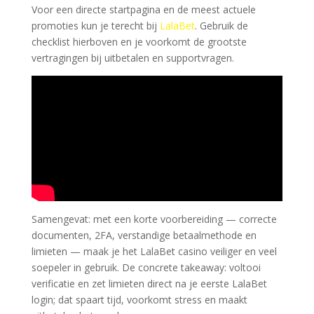
Voor een directe startpagina en de meest actuele
promoties kun je terecht bij
LalaBet
. Gebruik de
checklist hierboven en je voorkomt de grootste
vertragingen bij uitbetalen en supportvragen.
Samengevat: met een korte voorbereiding — correcte
documenten, 2FA, verstandige betaalmethode en
limieten — maak je het LalaBet casino veiliger en veel
soepeler in gebruik. De concrete takeaway: voltooi
verificatie en zet limieten direct na je eerste LalaBet
login; dat spaart tijd, voorkomt stress en maakt