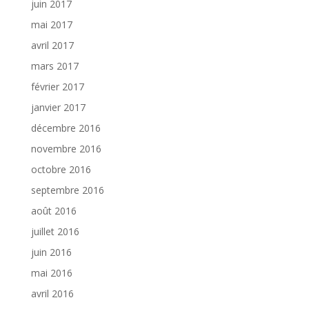
juin 2017
mai 2017
avril 2017
mars 2017
février 2017
janvier 2017
décembre 2016
novembre 2016
octobre 2016
septembre 2016
août 2016
juillet 2016
juin 2016
mai 2016
avril 2016