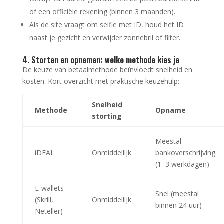
of een officiële rekening (binnen 3 maanden).
Als de site vraagt om selfie met ID, houd het ID
naast je gezicht en verwijder zonnebril of filter.
4. Storten en opnemen: welke methode kies je
De keuze van betaalmethode beïnvloedt snelheid en
kosten. Kort overzicht met praktische keuzehulp:
Snelheid
Methode
Opname
storting
Meestal
iDEAL
Onmiddellijk
bankoverschrijving
(1–3 werkdagen)
E-wallets
Snel (meestal
(Skrill,
Onmiddellijk
binnen 24 uur)
Neteller)