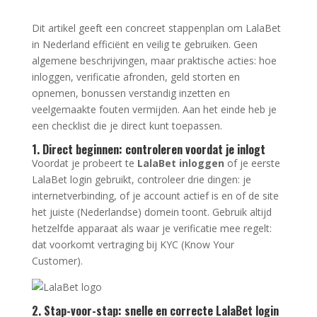
Dit artikel geeft een concreet stappenplan om LalaBet
in Nederland efficiënt en veilig te gebruiken. Geen
algemene beschrijvingen, maar praktische acties: hoe
inloggen, verificatie afronden, geld storten en
opnemen, bonussen verstandig inzetten en
veelgemaakte fouten vermijden. Aan het einde heb je
een checklist die je direct kunt toepassen.
1. Direct beginnen: controleren voordat je inlogt
Voordat je probeert te
LalaBet inloggen
of je eerste
LalaBet login gebruikt, controleer drie dingen: je
internetverbinding, of je account actief is en of de site
het juiste (Nederlandse) domein toont. Gebruik altijd
hetzelfde apparaat als waar je verificatie mee regelt:
dat voorkomt vertraging bij KYC (Know Your
Customer).
2. Stap-voor-stap: snelle en correcte LalaBet login