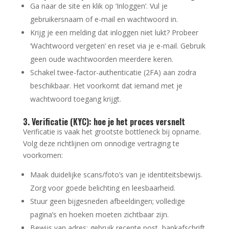
Ga naar de site en klik op ‘Inloggen’. Vul je
gebruikersnaam of e-mail en wachtwoord in.
Krijg je een melding dat inloggen niet lukt? Probeer
‘Wachtwoord vergeten’ en reset via je e-mail. Gebruik
geen oude wachtwoorden meerdere keren.
Schakel twee-factor-authenticatie (2FA) aan zodra
beschikbaar. Het voorkomt dat iemand met je
wachtwoord toegang krijgt.
3. Verificatie (KYC): hoe je het proces versnelt
Verificatie is vaak het grootste bottleneck bij opname.
Volg deze richtlijnen om onnodige vertraging te
voorkomen:
Maak duidelijke scans/foto’s van je identiteitsbewijs.
Zorg voor goede belichting en leesbaarheid.
Stuur geen bijgesneden afbeeldingen; volledige
pagina’s en hoeken moeten zichtbaar zijn.
Bewijs van adres: gebruik recente post, bankafschrift