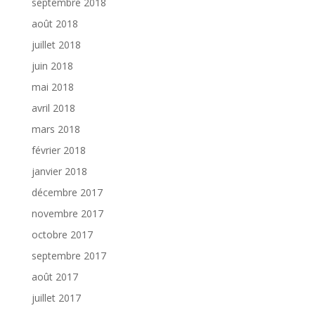
septembre 2018
août 2018
juillet 2018
juin 2018
mai 2018
avril 2018
mars 2018
février 2018
janvier 2018
décembre 2017
novembre 2017
octobre 2017
septembre 2017
août 2017
juillet 2017