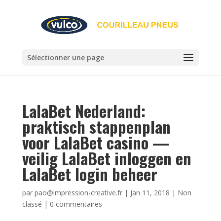
Sélectionner une page
LalaBet Nederland:
praktisch stappenplan
voor LalaBet casino —
veilig LalaBet inloggen en
LalaBet login beheer
par
pao@impression-creative.fr
|
Jan 11, 2018
|
Non
classé
|
0 commentaires