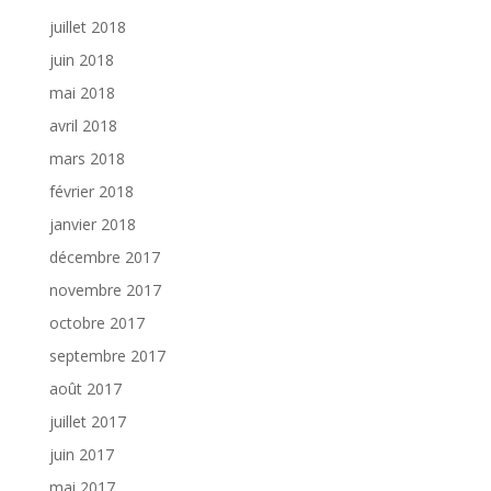
juillet 2018
juin 2018
mai 2018
avril 2018
mars 2018
février 2018
janvier 2018
décembre 2017
novembre 2017
octobre 2017
septembre 2017
août 2017
juillet 2017
juin 2017
mai 2017