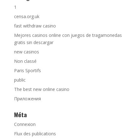
1
censa.org.uk
fast withdraw casino
Mejores casinos online con juegos de tragamonedas
gratis sin descargar
new casinos
Non classé
Paris Sportifs
public
The best new online casino
Приложения
Méta
Connexion
Flux des publications