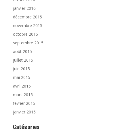
janvier 2016
décembre 2015
novembre 2015
octobre 2015
septembre 2015
août 2015
juillet 2015
juin 2015
mai 2015
avril 2015
mars 2015
février 2015
janvier 2015
Catégories