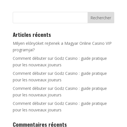
Articles récents
Milyen előnyöket rejtenek a Magyar Online Casino VIP
programjai?
Comment débuter sur Godz Casino : guide pratique
pour les nouveaux joueurs
Comment débuter sur Godz Casino : guide pratique
pour les nouveaux joueurs
Comment débuter sur Godz Casino : guide pratique
pour les nouveaux joueurs
Comment débuter sur Godz Casino : guide pratique
pour les nouveaux joueurs
Commentaires récents