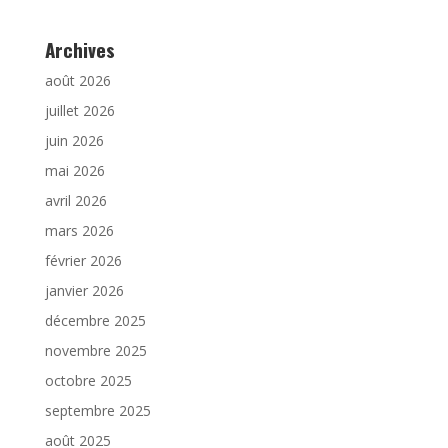
Archives
août 2026
juillet 2026
juin 2026
mai 2026
avril 2026
mars 2026
février 2026
janvier 2026
décembre 2025
novembre 2025
octobre 2025
septembre 2025
août 2025