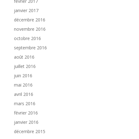
février 2017
janvier 2017
décembre 2016
novembre 2016
octobre 2016
septembre 2016
août 2016
juillet 2016
juin 2016
mai 2016
avril 2016
mars 2016
février 2016
janvier 2016
décembre 2015