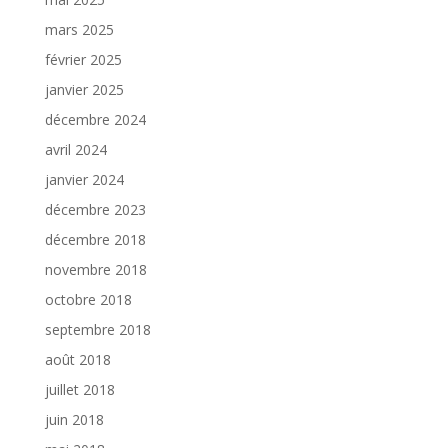
mars 2025
février 2025
janvier 2025
décembre 2024
avril 2024
janvier 2024
décembre 2023
décembre 2018
novembre 2018
octobre 2018
septembre 2018
août 2018
juillet 2018
juin 2018