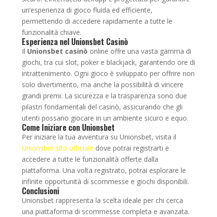
un’esperienza di gioco fluida ed efficiente,
permettendo di accedere rapidamente a tutte le
funzionalità chiave.
Esperienza nel Unionsbet Casinò
Il
Unionsbet casinò
online offre una vasta gamma di
giochi, tra cui slot, poker e blackjack, garantendo ore di
intrattenimento. Ogni gioco è sviluppato per offrire non
solo divertimento, ma anche la possibilità di vincere
grandi premi. La sicurezza e la trasparenza sono due
pilastri fondamentali del casinò, assicurando che gli
utenti possano giocare in un ambiente sicuro e equo.
Come Iniziare con Unionsbet
Per iniziare la tua avventura su Unionsbet, visita il
Unionsbet sito ufficiale
dove potrai registrarti e
accedere a tutte le funzionalità offerte dalla
piattaforma. Una volta registrato, potrai esplorare le
infinite opportunità di scommesse e giochi disponibili.
Conclusioni
Unionsbet rappresenta la scelta ideale per chi cerca
una piattaforma di scommesse completa e avanzata.