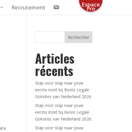
Espace
C
Recrutement
Pro
o
n
t
a
c
t
Articles
récents
Stap voor stap naar jouw
eerste inzet bij Beste Legale
Goksites van Nederland 2026:
Stap voor stap naar jouw
eerste inzet bij Beste Legale
Goksites van Nederland 2026:
Stap voor stap naar jouw
iata