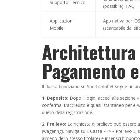
Supporto Tecnico
(possibile), FAQ
Applicazioni
App nativa per iO
Mobile
(scaricabile dal sit
Architettura
Pagamento e
Il flusso finanziario su Sportitaliabet segue un p
1. Deposito:
Dopo il login, accedi alla sezione «
conferma. L’accredito è quasi istantaneo per e-w
quello della registrazione.
2. Prelievo:
La richiesta di prelievo può essere a
(wagering). Naviga su « Cassa » -> « Prelievo », 
almeno dello stesso titolare) e inserisci l’import