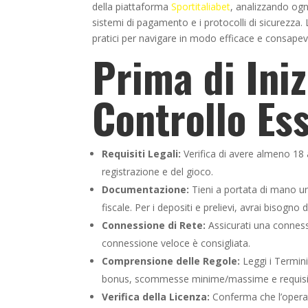
della piattaforma
Sportitaliabet
, analizzando ogn
sistemi di pagamento e i protocolli di sicurezza.
pratici per navigare in modo efficace e consapev
Prima di Iniz
Controllo Es
Requisiti Legali:
Verifica di avere almeno 18 
registrazione e del gioco.
Documentazione:
Tieni a portata di mano un
fiscale. Per i depositi e prelievi, avrai bisogno
Connessione di Rete:
Assicurati una connessi
connessione veloce è consigliata.
Comprensione delle Regole:
Leggi i Termini
bonus, scommesse minime/massime e requisiti
Verifica della Licenza:
Conferma che l’opera