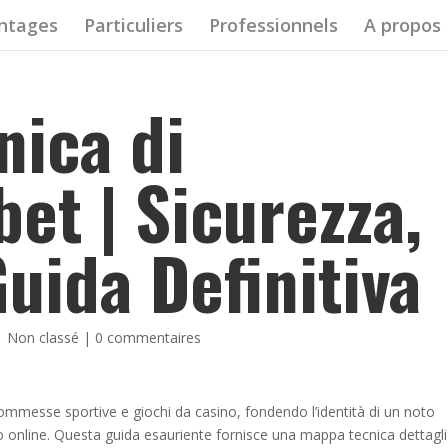
ntages
Particuliers
Professionnels
A propos
nica di
bet | Sicurezza,
uida Definitiva
|
Non classé
|
0 commentaires
commesse sportive e giochi da casino, fondendo l’identità di un noto
nto online. Questa guida esauriente fornisce una mappa tecnica dettagl