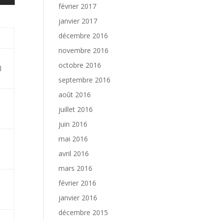
février 2017
janvier 2017
décembre 2016
novembre 2016
octobre 2016
l
septembre 2016
août 2016
i
juillet 2016
juin 2016
mai 2016
avril 2016
mars 2016
février 2016
janvier 2016
décembre 2015