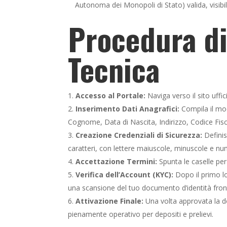
Autonoma dei Monopoli di Stato) valida, visibile
Procedura di
Tecnica
Accesso al Portale:
Naviga verso il sito uffic
Inserimento Dati Anagrafici:
Compila il mod
Cognome, Data di Nascita, Indirizzo, Codice Fis
Creazione Credenziali di Sicurezza:
Definis
caratteri, con lettere maiuscole, minuscole e num
Accettazione Termini:
Spunta le caselle per
Verifica dell’Account (KYC):
Dopo il primo lo
una scansione del tuo documento d’identità fronte
Attivazione Finale:
Una volta approvata la do
pienamente operativo per depositi e prelievi.