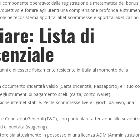
i componente operativo: dalla registrazione e matematica dei bonus,
 L’obiettivo è fornire agli utenti una comprensione profonda e strumen
ole nell’ecosistema Sportitaliabet scommesse e Sportitaliabet casino.
iare: Lista di
senziale
anni e di essere fisicamente residente in Italia al momento della
 documento d’identità valido (Carta d’Identità, Passaporto) e il tuo c
 degli strumenti di pagamento scelti (carta, conto wallet).
one internet stabile. Per le scommesse live e i giochi dal vivo, una
 e Condizioni Generali (T&C), con particolare attenzione alle sezioni 
 di puntata (wagering).
tore sia attualmente in possesso di una licenza ADM (Amministrazio