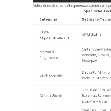
Video dimostrativo dell’esperienza utente sulla p
Specifiche Tec
Categoria
Dettaglio Tecni
Licenza e
ADM (Italia)
Regolamentazione
Carte (Visa/Master
Metodi di
Bancario, PayPal, S
Pagamento
Postepay
Deposito Minimo: d
Limiti Operativi
Prelievo Minimo: d
Slot, Blackjack, R
Offerta Giochi
Baccarat; Scomme
Live/Pre-Partita
Chat Live, Email,