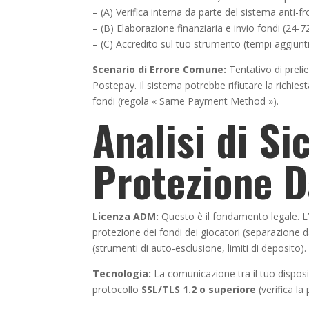
– (A) Verifica interna da parte del sistema anti-f
– (B) Elaborazione finanziaria e invio fondi (24-72
– (C) Accredito sul tuo strumento (tempi aggiuntiv
Scenario di Errore Comune:
Tentativo di preli
Postepay. Il sistema potrebbe rifiutare la richies
fondi (regola « Same Payment Method »).
Analisi di Si
Protezione D
Licenza ADM:
Questo è il fondamento legale. L’
protezione dei fondi dei giocatori (separazione dai
(strumenti di auto-esclusione, limiti di deposito).
Tecnologia:
La comunicazione tra il tuo disposi
protocollo
SSL/TLS 1.2 o superiore
(verifica la 