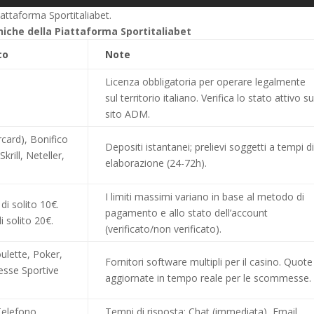
iattaforma Sportitaliabet.
niche della Piattaforma Sportitaliabet
co
Note
Licenza obbligatoria per operare legalmente
sul territorio italiano. Verifica lo stato attivo su
sito ADM.
card), Bonifico
Depositi istantanei; prelievi soggetti a tempi d
krill, Neteller,
elaborazione (24-72h).
I limiti massimi variano in base al metodo di
i solito 10€.
pagamento e allo stato dell’account
i solito 20€.
(verificato/non verificato).
oulette, Poker,
Fornitori software multipli per il casino. Quote
sse Sportive
aggiornate in tempo reale per le scommesse.
 Telefono
Tempi di risposta: Chat (immediata), Email