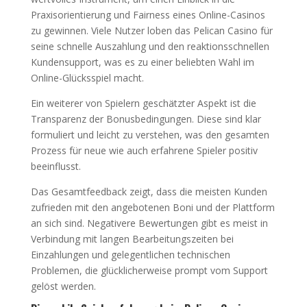
Praxisorientierung und Fairness eines Online-Casinos
zu gewinnen. Viele Nutzer loben das Pelican Casino für
seine schnelle Auszahlung und den reaktionsschnellen
Kundensupport, was es zu einer beliebten Wahl im
Online-Glücksspiel macht.
Ein weiterer von Spielern geschätzter Aspekt ist die
Transparenz der Bonusbedingungen. Diese sind klar
formuliert und leicht zu verstehen, was den gesamten
Prozess für neue wie auch erfahrene Spieler positiv
beeinflusst.
Das Gesamtfeedback zeigt, dass die meisten Kunden
zufrieden mit den angebotenen Boni und der Plattform
an sich sind. Negativere Bewertungen gibt es meist in
Verbindung mit langen Bearbeitungszeiten bei
Einzahlungen und gelegentlichen technischen
Problemen, die glücklicherweise prompt vom Support
gelöst werden.