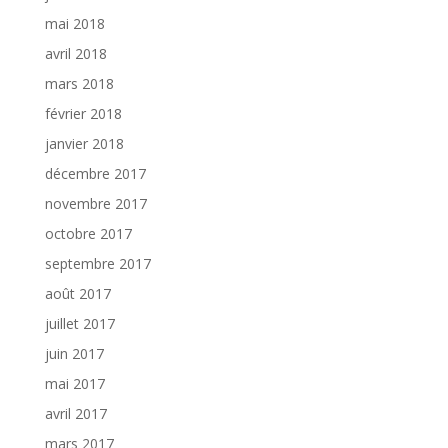
mai 2018
avril 2018
mars 2018
février 2018
janvier 2018
décembre 2017
novembre 2017
octobre 2017
septembre 2017
août 2017
juillet 2017
juin 2017
mai 2017
avril 2017
mars 2017