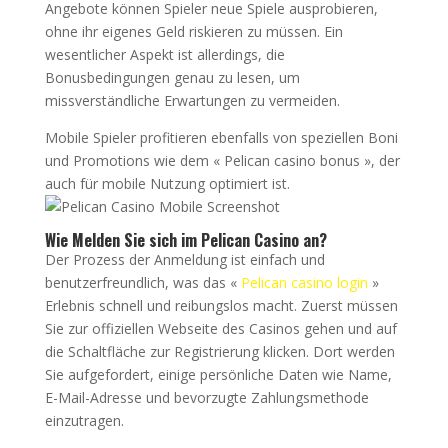
Angebote können Spieler neue Spiele ausprobieren,
ohne ihr eigenes Geld riskieren zu müssen. Ein
wesentlicher Aspekt ist allerdings, die
Bonusbedingungen genau zu lesen, um
missverständliche Erwartungen zu vermeiden.
Mobile Spieler profitieren ebenfalls von speziellen Boni
und Promotions wie dem « Pelican casino bonus », der
auch für mobile Nutzung optimiert ist.
Wie Melden Sie sich im Pelican Casino an?
Der Prozess der Anmeldung ist einfach und
benutzerfreundlich, was das «
Pelican casino login
»
Erlebnis schnell und reibungslos macht. Zuerst müssen
Sie zur offiziellen Webseite des Casinos gehen und auf
die Schaltfläche zur Registrierung klicken. Dort werden
Sie aufgefordert, einige persönliche Daten wie Name,
E-Mail-Adresse und bevorzugte Zahlungsmethode
einzutragen.