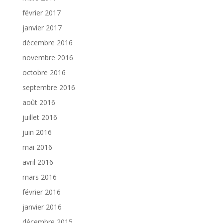
février 2017
janvier 2017
décembre 2016
novembre 2016
octobre 2016
septembre 2016
août 2016
juillet 2016
juin 2016
mai 2016
avril 2016
mars 2016
février 2016
janvier 2016
décembre 2015