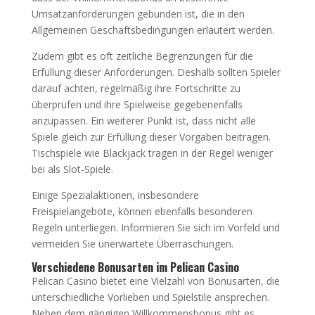
Umsatzanforderungen gebunden ist, die in den
Allgemeinen Geschäftsbedingungen erläutert werden.
Zudem gibt es oft zeitliche Begrenzungen für die
Erfüllung dieser Anforderungen. Deshalb sollten Spieler
darauf achten, regelmäßig ihre Fortschritte zu
überprüfen und ihre Spielweise gegebenenfalls
anzupassen. Ein weiterer Punkt ist, dass nicht alle
Spiele gleich zur Erfüllung dieser Vorgaben beitragen.
Tischspiele wie Blackjack tragen in der Regel weniger
bei als Slot-Spiele.
Einige Spezialaktionen, insbesondere
Freispielangebote, können ebenfalls besonderen
Regeln unterliegen. Informieren Sie sich im Vorfeld und
vermeiden Sie unerwartete Überraschungen.
Verschiedene Bonusarten im Pelican Casino
Pelican Casino bietet eine Vielzahl von Bonusarten, die
unterschiedliche Vorlieben und Spielstile ansprechen.
Neben dem gängigen Willkommensbonus gibt es