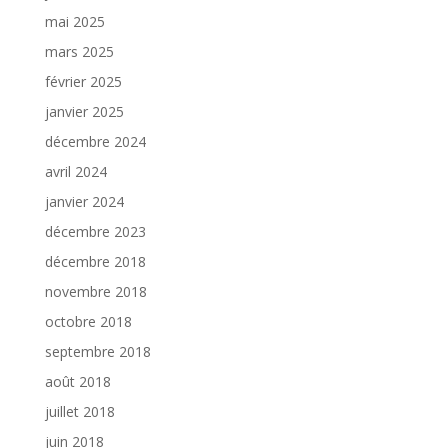
mai 2025
mars 2025
février 2025
janvier 2025
décembre 2024
avril 2024
janvier 2024
décembre 2023
décembre 2018
novembre 2018
octobre 2018
septembre 2018
août 2018
juillet 2018
juin 2018