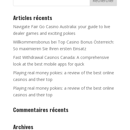
Articles récents
Navigate Fair Go Casino Australia: your guide to live
dealer games and exciting pokies
Willkommensbonus bei Top Casino Bonus Österreich:
So maximieren Sie Ihren ersten Einsatz
Fast Withdrawal Casinos Canada: A comprehensive
look at the best mobile apps for quick
Playing real money pokies: a review of the best online
casinos and their top
Playing real money pokies: a review of the best online
casinos and their top
Commentaires récents
Archives