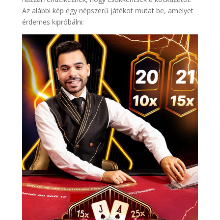
Az alábbi kép egy népszerű játékot mutat be, amelyet
érdemes kipróbálni: