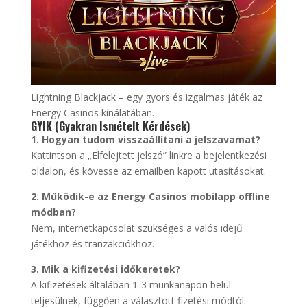
Lightning Blackjack – egy gyors és izgalmas játék az
Energy Casinos kínálatában.
GYIK (Gyakran Ismételt Kérdések)
1. Hogyan tudom visszaállítani a jelszavamat?
Kattintson a „Elfelejtett jelszó” linkre a bejelentkezési
oldalon, és kövesse az emailben kapott utasításokat.
2. Működik-e az Energy Casinos mobilapp offline
módban?
Nem, internetkapcsolat szükséges a valós idejű
játékhoz és tranzakciókhoz.
3. Mik a kifizetési időkeretek?
A kifizetések általában 1-3 munkanapon belül
teljesülnek, függően a választott fizetési módtól.