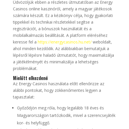
Üdvözöljük ebben a részletes útmutatóban az Energy
Casinos online kaszinóról, amely a magyar játékosok
számára készült. Ez a kézikönyv célja, hogy gyakorlati
tippekkel és technikai részletekkel segítse a
regisztrációt, a bónuszok használatát és a
mobilalkalmazás beállítását. A platform eléréséhez
keresse fel a
https://energycasinos.hu.net/
weboldalt,
ahol minden kezdődik. Az alábbiakban bemutatjuk a
lépésről lépésre haladó útmutatót, hogy maximalizálja
a játékélményét és minimalizálja a lehetséges
problémákat.
Mielőtt elkezdené
Az Energy Casinos használata előtt ellenőrizze az
alábbi pontokat, hogy zökkenőmentes legyen a
tapasztalat:
Győződjön meg róla, hogy legalább 18 éves és
Magyarországon tartózkodik, mivel a szerencsejáték
kor- és helyfüggő.