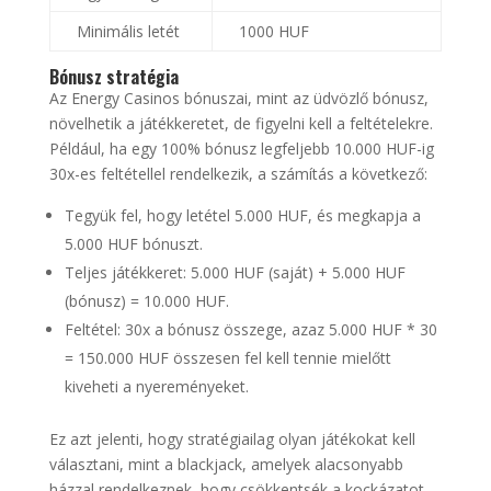
Minimális letét
1000 HUF
Bónusz stratégia
Az Energy Casinos bónuszai, mint az üdvözlő bónusz,
növelhetik a játékkeretet, de figyelni kell a feltételekre.
Például, ha egy 100% bónusz legfeljebb 10.000 HUF-ig
30x-es feltétellel rendelkezik, a számítás a következő:
Tegyük fel, hogy letétel 5.000 HUF, és megkapja a
5.000 HUF bónuszt.
Teljes játékkeret: 5.000 HUF (saját) + 5.000 HUF
(bónusz) = 10.000 HUF.
Feltétel: 30x a bónusz összege, azaz 5.000 HUF * 30
= 150.000 HUF összesen fel kell tennie mielőtt
kiveheti a nyereményeket.
Ez azt jelenti, hogy stratégiailag olyan játékokat kell
választani, mint a blackjack, amelyek alacsonyabb
házzal rendelkeznek, hogy csökkentsék a kockázatot.