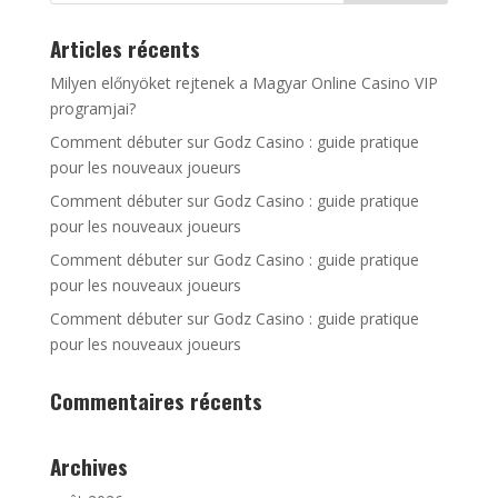
Articles récents
Milyen előnyöket rejtenek a Magyar Online Casino VIP
programjai?
Comment débuter sur Godz Casino : guide pratique
pour les nouveaux joueurs
Comment débuter sur Godz Casino : guide pratique
pour les nouveaux joueurs
Comment débuter sur Godz Casino : guide pratique
pour les nouveaux joueurs
Comment débuter sur Godz Casino : guide pratique
pour les nouveaux joueurs
Commentaires récents
Archives