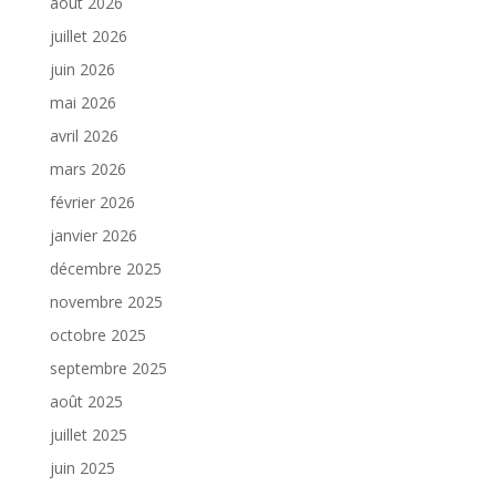
août 2026
juillet 2026
juin 2026
mai 2026
avril 2026
mars 2026
février 2026
janvier 2026
décembre 2025
novembre 2025
octobre 2025
septembre 2025
août 2025
juillet 2025
juin 2025