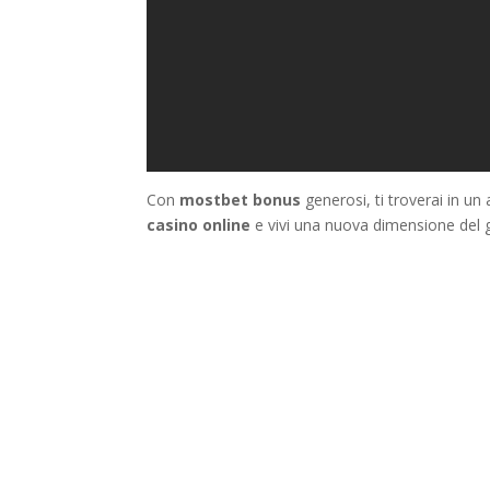
Con
mostbet bonus
generosi, ti troverai in u
casino online
e vivi una nuova dimensione del g