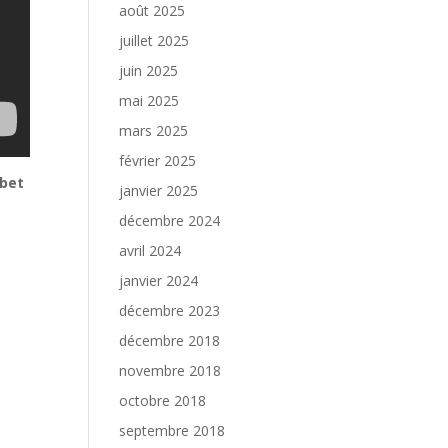
août 2025
juillet 2025
juin 2025
mai 2025
mars 2025
février 2025
bet
janvier 2025
décembre 2024
avril 2024
janvier 2024
décembre 2023
décembre 2018
novembre 2018
octobre 2018
septembre 2018