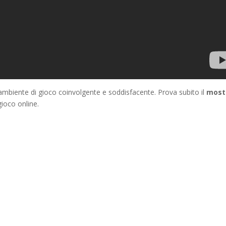
n ambiente di gioco coinvolgente e soddisfacente. Prova subito il
most
ioco online.