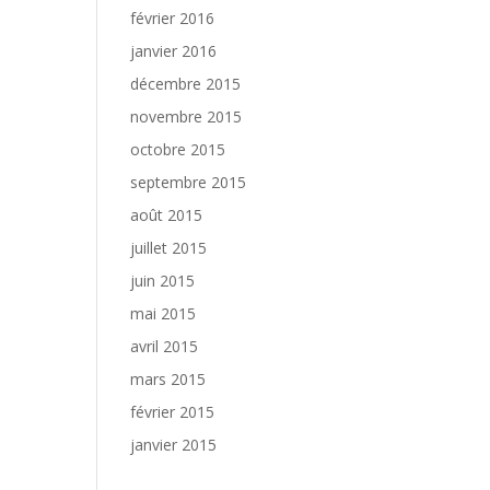
février 2016
janvier 2016
décembre 2015
novembre 2015
octobre 2015
septembre 2015
août 2015
juillet 2015
juin 2015
mai 2015
avril 2015
mars 2015
février 2015
janvier 2015