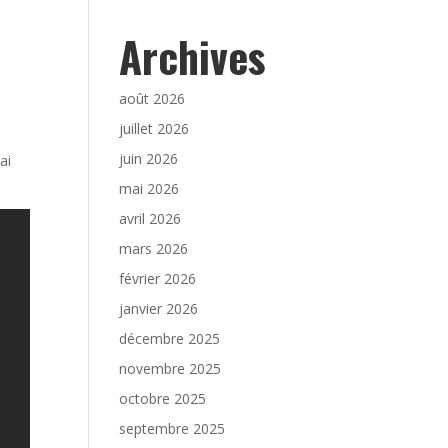
Archives
août 2026
juillet 2026
juin 2026
ai
mai 2026
avril 2026
mars 2026
février 2026
janvier 2026
décembre 2025
novembre 2025
octobre 2025
septembre 2025