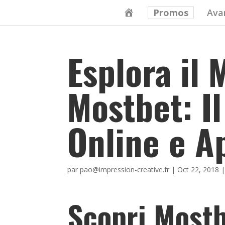
A
Promos
Ava
c
c
u
e
i
Esplora il
l
Mostbet: Il
Online e A
par
pao@impression-creative.fr
|
Oct 22, 2018
Scopri Mostb