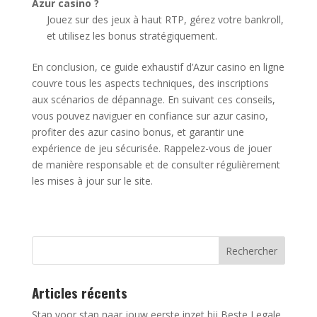
Azur casino ?
Jouez sur des jeux à haut RTP, gérez votre bankroll,
et utilisez les bonus stratégiquement.
En conclusion, ce guide exhaustif d’Azur casino en ligne
couvre tous les aspects techniques, des inscriptions
aux scénarios de dépannage. En suivant ces conseils,
vous pouvez naviguer en confiance sur azur casino,
profiter des azur casino bonus, et garantir une
expérience de jeu sécurisée. Rappelez-vous de jouer
de manière responsable et de consulter régulièrement
les mises à jour sur le site.
Articles récents
Stap voor stap naar jouw eerste inzet bij Beste Legale