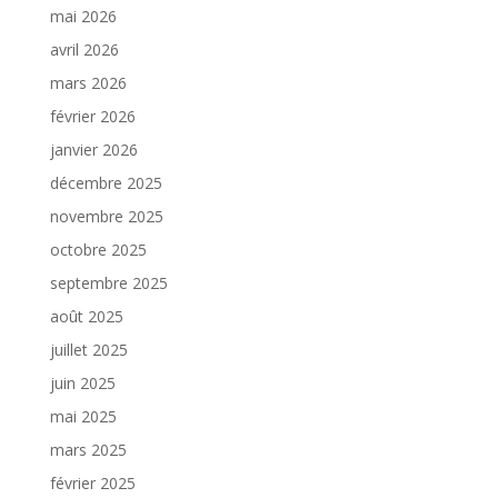
mai 2026
avril 2026
mars 2026
février 2026
janvier 2026
décembre 2025
novembre 2025
octobre 2025
septembre 2025
août 2025
juillet 2025
juin 2025
mai 2025
mars 2025
février 2025