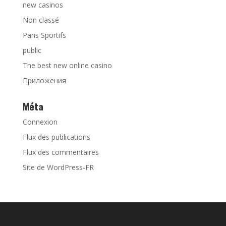
new casinos
Non classé
Paris Sportifs
public
The best new online casino
Приложения
Méta
Connexion
Flux des publications
Flux des commentaires
Site de WordPress-FR