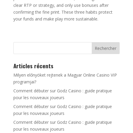
clear RTP or strategy, and only use bonuses after
confirming the fine print. These three habits protect
your funds and make play more sustainable.
Articles récents
Milyen előnyöket rejtenek a Magyar Online Casino VIP
programjai?
Comment débuter sur Godz Casino : guide pratique
pour les nouveaux joueurs
Comment débuter sur Godz Casino : guide pratique
pour les nouveaux joueurs
Comment débuter sur Godz Casino : guide pratique
pour les nouveaux joueurs