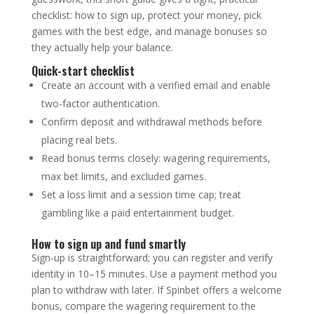
checklist: how to sign up, protect your money, pick
games with the best edge, and manage bonuses so
they actually help your balance.
Quick-start checklist
Create an account with a verified email and enable
two-factor authentication.
Confirm deposit and withdrawal methods before
placing real bets.
Read bonus terms closely: wagering requirements,
max bet limits, and excluded games.
Set a loss limit and a session time cap; treat
gambling like a paid entertainment budget.
How to sign up and fund smartly
Sign-up is straightforward; you can register and verify
identity in 10–15 minutes. Use a payment method you
plan to withdraw with later. If Spinbet offers a welcome
bonus, compare the wagering requirement to the