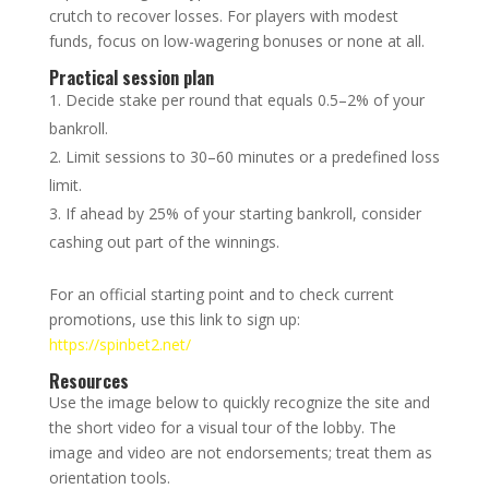
crutch to recover losses. For players with modest
funds, focus on low-wagering bonuses or none at all.
Practical session plan
Decide stake per round that equals 0.5–2% of your
bankroll.
Limit sessions to 30–60 minutes or a predefined loss
limit.
If ahead by 25% of your starting bankroll, consider
cashing out part of the winnings.
For an official starting point and to check current
promotions, use this link to sign up:
https://spinbet2.net/
Resources
Use the image below to quickly recognize the site and
the short video for a visual tour of the lobby. The
image and video are not endorsements; treat them as
orientation tools.