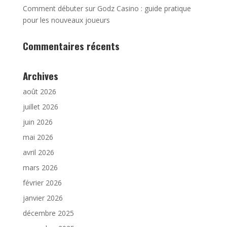
Comment débuter sur Godz Casino : guide pratique
pour les nouveaux joueurs
Commentaires récents
Archives
août 2026
juillet 2026
juin 2026
mai 2026
avril 2026
mars 2026
février 2026
janvier 2026
décembre 2025