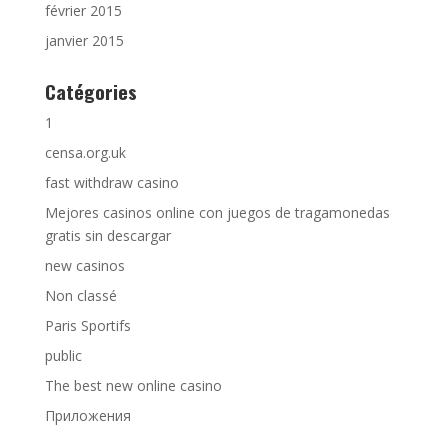
février 2015
janvier 2015
Catégories
1
censa.org.uk
fast withdraw casino
Mejores casinos online con juegos de tragamonedas
gratis sin descargar
new casinos
Non classé
Paris Sportifs
public
The best new online casino
Приложения