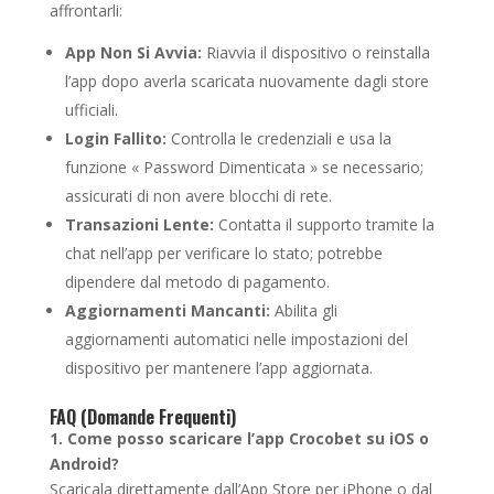
affrontarli:
App Non Si Avvia:
Riavvia il dispositivo o reinstalla
l’app dopo averla scaricata nuovamente dagli store
ufficiali.
Login Fallito:
Controlla le credenziali e usa la
funzione « Password Dimenticata » se necessario;
assicurati di non avere blocchi di rete.
Transazioni Lente:
Contatta il supporto tramite la
chat nell’app per verificare lo stato; potrebbe
dipendere dal metodo di pagamento.
Aggiornamenti Mancanti:
Abilita gli
aggiornamenti automatici nelle impostazioni del
dispositivo per mantenere l’app aggiornata.
FAQ (Domande Frequenti)
1. Come posso scaricare l’app Crocobet su iOS o
Android?
Scaricala direttamente dall’App Store per iPhone o dal