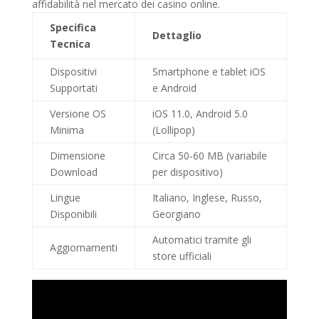
affidabilità nel mercato dei casino online.
Specifica
Dettaglio
Tecnica
Dispositivi
Smartphone e tablet iOS
Supportati
e Android
Versione OS
iOS 11.0, Android 5.0
Minima
(Lollipop)
Dimensione
Circa 50-60 MB (variabile
Download
per dispositivo)
Lingue
Italiano, Inglese, Russo,
Disponibili
Georgiano
Automatici tramite gli
Aggiornamenti
store ufficiali