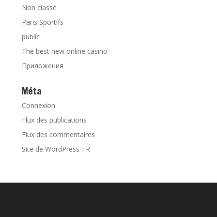
Non classé
Paris Sportifs
public
The best new online casino
Приложения
Méta
Connexion
Flux des publications
Flux des commentaires
Site de WordPress-FR