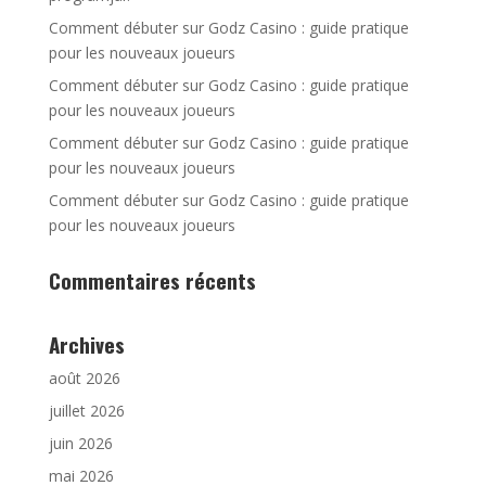
Comment débuter sur Godz Casino : guide pratique
pour les nouveaux joueurs
Comment débuter sur Godz Casino : guide pratique
pour les nouveaux joueurs
Comment débuter sur Godz Casino : guide pratique
pour les nouveaux joueurs
Comment débuter sur Godz Casino : guide pratique
pour les nouveaux joueurs
Commentaires récents
Archives
août 2026
juillet 2026
juin 2026
mai 2026