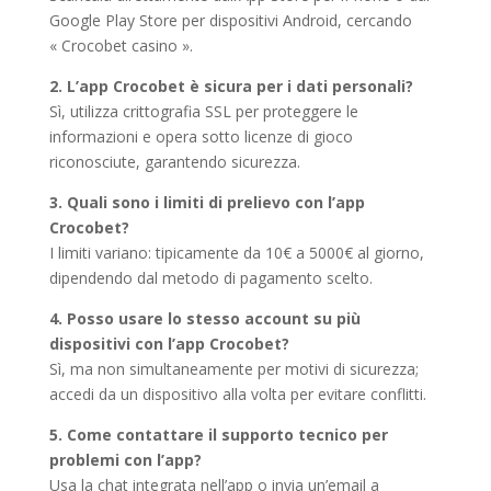
Google Play Store per dispositivi Android, cercando
« Crocobet casino ».
2. L’app Crocobet è sicura per i dati personali?
Sì, utilizza crittografia SSL per proteggere le
informazioni e opera sotto licenze di gioco
riconosciute, garantendo sicurezza.
3. Quali sono i limiti di prelievo con l’app
Crocobet?
I limiti variano: tipicamente da 10€ a 5000€ al giorno,
dipendendo dal metodo di pagamento scelto.
4. Posso usare lo stesso account su più
dispositivi con l’app Crocobet?
Sì, ma non simultaneamente per motivi di sicurezza;
accedi da un dispositivo alla volta per evitare conflitti.
5. Come contattare il supporto tecnico per
problemi con l’app?
Usa la chat integrata nell’app o invia un’email a