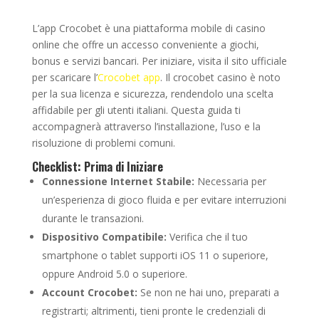
L’app Crocobet è una piattaforma mobile di casino
online che offre un accesso conveniente a giochi,
bonus e servizi bancari. Per iniziare, visita il sito ufficiale
per scaricare l’
Crocobet app
. Il crocobet casino è noto
per la sua licenza e sicurezza, rendendolo una scelta
affidabile per gli utenti italiani. Questa guida ti
accompagnerà attraverso l’installazione, l’uso e la
risoluzione di problemi comuni.
Checklist: Prima di Iniziare
Connessione Internet Stabile:
Necessaria per
un’esperienza di gioco fluida e per evitare interruzioni
durante le transazioni.
Dispositivo Compatibile:
Verifica che il tuo
smartphone o tablet supporti iOS 11 o superiore,
oppure Android 5.0 o superiore.
Account Crocobet:
Se non ne hai uno, preparati a
registrarti; altrimenti, tieni pronte le credenziali di